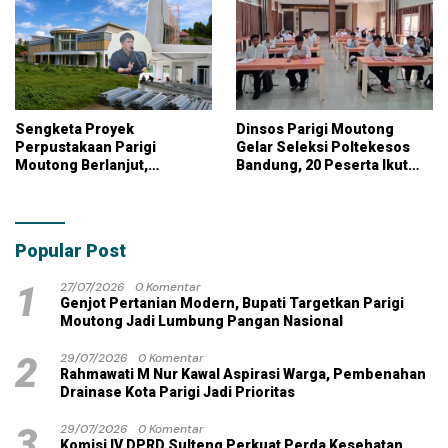
Sengketa Proyek
Dinsos Parigi Moutong
Perpustakaan Parigi
Gelar Seleksi Poltekesos
Moutong Berlanjut,
Bandung, 20 Peserta Ikut
Kontraktor Klaim Biayai
Ujian
Pekerjaan Tambahan
dengan Dana Pribadi
Popular Post
1
27/07/2026
0 Komentar
Genjot Pertanian Modern, Bupati Targetkan Parigi
Moutong Jadi Lumbung Pangan Nasional
2
29/07/2026
0 Komentar
Rahmawati M Nur Kawal Aspirasi Warga, Pembenahan
Drainase Kota Parigi Jadi Prioritas
3
29/07/2026
0 Komentar
Komisi IV DPRD Sulteng Perkuat Perda Kesehatan