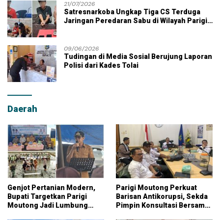
21/07/2026
Satresnarkoba Ungkap Tiga CS Terduga
Jaringan Peredaran Sabu di Wilayah Parigi
Moutong
09/06/2026
Tudingan di Media Sosial Berujung Laporan
Polisi dari Kades Tolai
Daerah
Genjot Pertanian Modern,
Parigi Moutong Perkuat
Bupati Targetkan Parigi
Barisan Antikorupsi, Sekda
Moutong Jadi Lumbung
Pimpin Konsultasi Bersama
Pangan Nasional
KPK