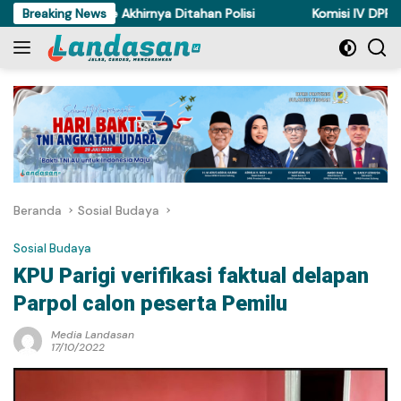
Langsung
Ayam di Torue Akhirnya Ditahan Polisi
Breaking News
Komisi IV DPRD Sulte
ke
konten
Beranda
Sosial Budaya
Sosial Budaya
KPU Parigi verifikasi faktual delapan
Parpol calon peserta Pemilu
Media Landasan
17/10/2022