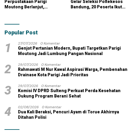
Perpustakaan Parigi
Gelar Seleksi Poltekesos
Moutong Berlanjut,
Bandung, 20 Peserta Ikut
Kontraktor Klaim Biayai
Ujian
Pekerjaan Tambahan
dengan Dana Pribadi
Popular Post
1
27/07/2026
0 Komentar
Genjot Pertanian Modern, Bupati Targetkan Parigi
Moutong Jadi Lumbung Pangan Nasional
2
29/07/2026
0 Komentar
Rahmawati M Nur Kawal Aspirasi Warga, Pembenahan
Drainase Kota Parigi Jadi Prioritas
3
29/07/2026
0 Komentar
Komisi IV DPRD Sulteng Perkuat Perda Kesehatan
Dukung Program Berani Sehat
4
02/08/2026
0 Komentar
Dua Kali Beraksi, Pencuri Ayam di Torue Akhirnya
Ditahan Polisi