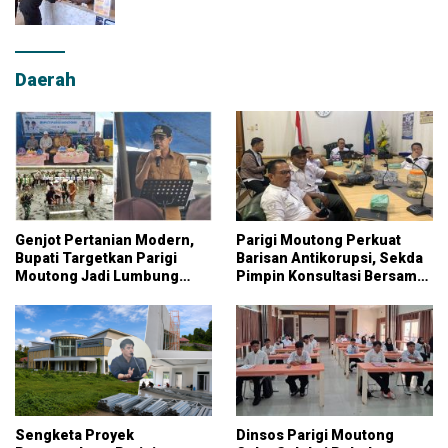
Daerah
Genjot Pertanian Modern,
Parigi Moutong Perkuat
Bupati Targetkan Parigi
Barisan Antikorupsi, Sekda
Moutong Jadi Lumbung
Pimpin Konsultasi Bersama
Pangan Nasional
KPK
Sengketa Proyek
Dinsos Parigi Moutong