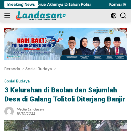
Langsung
ncuri Ayam di Torue Akhirnya Ditahan Polisi
Breaking News
Komisi IV DPRD 
ke
konten
Beranda
Sosial Budaya
Sosial Budaya
3 Kelurahan di Baolan dan Sejumlah
Desa di Galang Tolitoli Diterjang Banjir
Media Landasan
19/10/2022