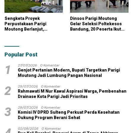
Sengketa Proyek
Dinsos Parigi Moutong
Perpustakaan Parigi
Gelar Seleksi Poltekesos
Moutong Berlanjut,
Bandung, 20 Peserta Ikut
Kontraktor Klaim Biayai
Ujian
Pekerjaan Tambahan
dengan Dana Pribadi
Popular Post
1
27/07/2026
0 Komentar
Genjot Pertanian Modern, Bupati Targetkan Parigi
Moutong Jadi Lumbung Pangan Nasional
2
29/07/2026
0 Komentar
Rahmawati M Nur Kawal Aspirasi Warga, Pembenahan
Drainase Kota Parigi Jadi Prioritas
3
29/07/2026
0 Komentar
Komisi IV DPRD Sulteng Perkuat Perda Kesehatan
Dukung Program Berani Sehat
02/08/2026
0 Komentar