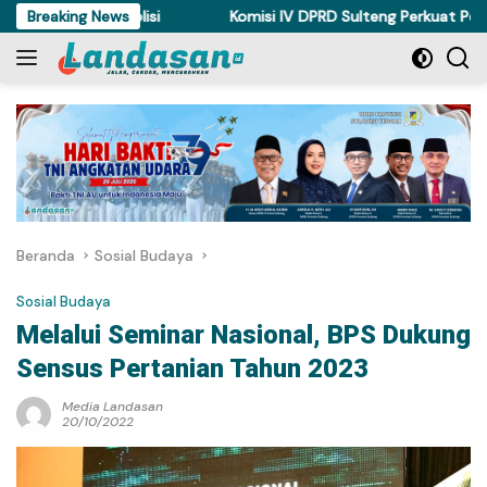
Langsung
a Ditahan Polisi
Breaking News
Komisi IV DPRD Sulteng Perkuat Perda Ke
ke
konten
Beranda
Sosial Budaya
Sosial Budaya
Melalui Seminar Nasional, BPS Dukung
Sensus Pertanian Tahun 2023
Media Landasan
20/10/2022