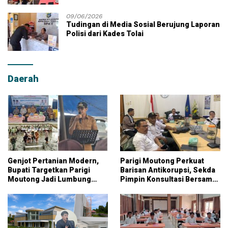
09/06/2026
Tudingan di Media Sosial Berujung Laporan
Polisi dari Kades Tolai
Daerah
Genjot Pertanian Modern,
Parigi Moutong Perkuat
Bupati Targetkan Parigi
Barisan Antikorupsi, Sekda
Moutong Jadi Lumbung
Pimpin Konsultasi Bersama
Pangan Nasional
KPK