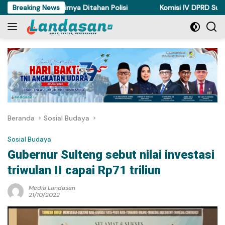
Langsung
 di Torue Akhirnya Ditahan Polisi
Breaking News
Komisi IV DPRD Sulteng P
ke
konten
Beranda
Sosial Budaya
Sosial Budaya
Gubernur Sulteng sebut nilai investasi
triwulan II capai Rp71 triliun
Media Landasan
21/10/2022