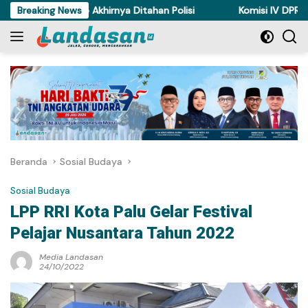
Langsung
Ayam di Torue Akhirnya Ditahan Polisi
Breaking News
Komisi IV DPRD Sulte
ke
konten
Beranda
Sosial Budaya
Sosial Budaya
LPP RRI Kota Palu Gelar Festival
Pelajar Nusantara Tahun 2022
Media Landasan
24/10/2022