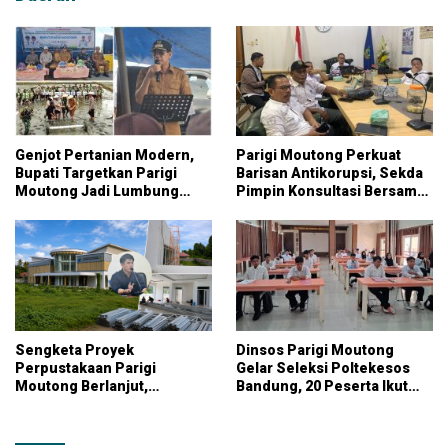
Genjot Pertanian Modern,
Parigi Moutong Perkuat
Bupati Targetkan Parigi
Barisan Antikorupsi, Sekda
Moutong Jadi Lumbung
Pimpin Konsultasi Bersama
Pangan Nasional
KPK
Sengketa Proyek
Dinsos Parigi Moutong
Perpustakaan Parigi
Gelar Seleksi Poltekesos
Moutong Berlanjut,
Bandung, 20 Peserta Ikut
Kontraktor Klaim Biayai
Ujian
Pekerjaan Tambahan
dengan Dana Pribadi