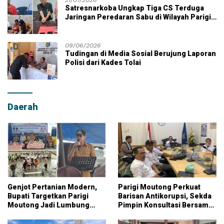
21/07/2026
Satresnarkoba Ungkap Tiga CS Terduga
Jaringan Peredaran Sabu di Wilayah Parigi
Moutong
09/06/2026
Tudingan di Media Sosial Berujung Laporan
Polisi dari Kades Tolai
Daerah
Genjot Pertanian Modern,
Parigi Moutong Perkuat
Bupati Targetkan Parigi
Barisan Antikorupsi, Sekda
Moutong Jadi Lumbung
Pimpin Konsultasi Bersama
Pangan Nasional
KPK