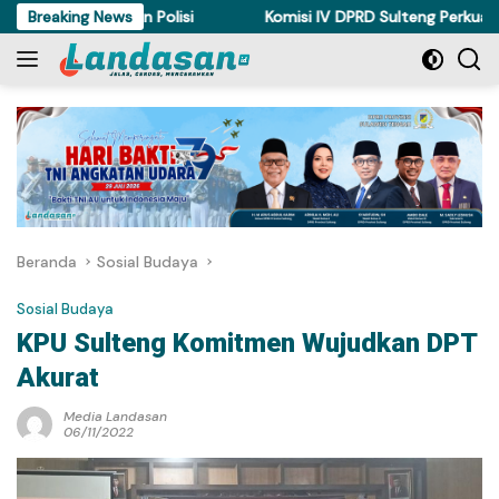
Langsung
irnya Ditahan Polisi
Breaking News
Komisi IV DPRD Sulteng Perkuat Perda
ke
konten
Beranda
Sosial Budaya
Sosial Budaya
KPU Sulteng Komitmen Wujudkan DPT
Akurat
Media Landasan
06/11/2022