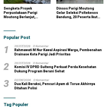
Sengketa Proyek
Dinsos Parigi Moutong
Perpustakaan Parigi
Gelar Seleksi Poltekesos
Moutong Berlanjut,
Bandung, 20 Peserta Ikut
Kontraktor Klaim Biayai
Ujian
Pekerjaan Tambahan
dengan Dana Pribadi
Popular Post
1
29/07/2026
0 Komentar
Rahmawati M Nur Kawal Aspirasi Warga, Pembenahan
Drainase Kota Parigi Jadi Prioritas
2
29/07/2026
0 Komentar
Komisi IV DPRD Sulteng Perkuat Perda Kesehatan
Dukung Program Berani Sehat
3
02/08/2026
0 Komentar
Dua Kali Beraksi, Pencuri Ayam di Torue Akhirnya
Ditahan Polisi
Tag Populer