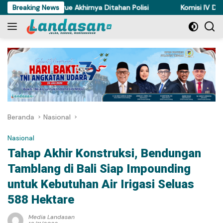
Langsung
ri Ayam di Torue Akhirnya Ditahan Polisi
Breaking News
Komisi IV DPRD Sul
ke
konten
Beranda
Nasional
Nasional
Tahap Akhir Konstruksi, Bendungan
Tamblang di Bali Siap Impounding
untuk Kebutuhan Air Irigasi Seluas
588 Hektare
Media Landasan