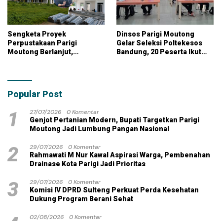
Sengketa Proyek
Dinsos Parigi Moutong
Perpustakaan Parigi
Gelar Seleksi Poltekesos
Moutong Berlanjut,
Bandung, 20 Peserta Ikut
Kontraktor Klaim Biayai
Ujian
Pekerjaan Tambahan
dengan Dana Pribadi
Popular Post
1
27/07/2026
0 Komentar
Genjot Pertanian Modern, Bupati Targetkan Parigi
Moutong Jadi Lumbung Pangan Nasional
2
29/07/2026
0 Komentar
Rahmawati M Nur Kawal Aspirasi Warga, Pembenahan
Drainase Kota Parigi Jadi Prioritas
3
29/07/2026
0 Komentar
Komisi IV DPRD Sulteng Perkuat Perda Kesehatan
Dukung Program Berani Sehat
02/08/2026
0 Komentar