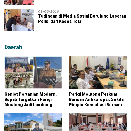
Moutong
09/06/2026
Tudingan di Media Sosial Berujung Laporan
Polisi dari Kades Tolai
Daerah
Genjot Pertanian Modern,
Parigi Moutong Perkuat
Bupati Targetkan Parigi
Barisan Antikorupsi, Sekda
Moutong Jadi Lumbung
Pimpin Konsultasi Bersama
Pangan Nasional
KPK