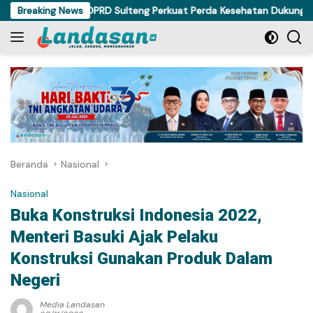
Langsung
Komisi IV DPRD Sulteng Perkuat Perda Kesehatan Dukung Program
Breaking News
ke
konten
Beranda
Nasional
Nasional
Buka Konstruksi Indonesia 2022,
Menteri Basuki Ajak Pelaku
Konstruksi Gunakan Produk Dalam
Negeri
Media Landasan