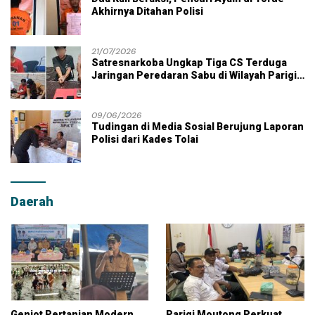
Akhirnya Ditahan Polisi
21/07/2026
Satresnarkoba Ungkap Tiga CS Terduga
Jaringan Peredaran Sabu di Wilayah Parigi
Moutong
09/06/2026
Tudingan di Media Sosial Berujung Laporan
Polisi dari Kades Tolai
Daerah
Genjot Pertanian Modern,
Parigi Moutong Perkuat