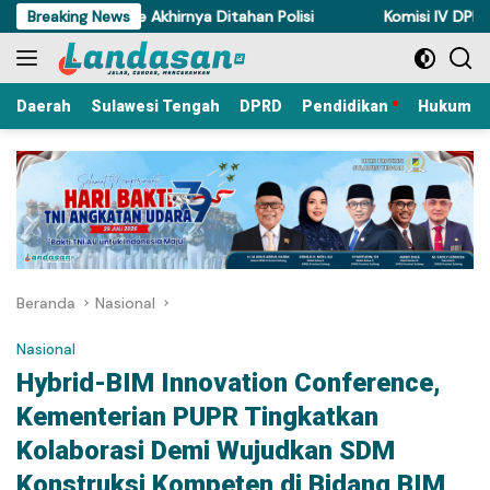
Langsung
Ayam di Torue Akhirnya Ditahan Polisi
Breaking News
Komisi IV DPRD Sulten
ke
konten
Daerah
Sulawesi Tengah
DPRD
Pendidikan
Hukum Kr
Beranda
Nasional
Nasional
Hybrid-BIM Innovation Conference,
Kementerian PUPR Tingkatkan
Kolaborasi Demi Wujudkan SDM
Konstruksi Kompeten di Bidang BIM