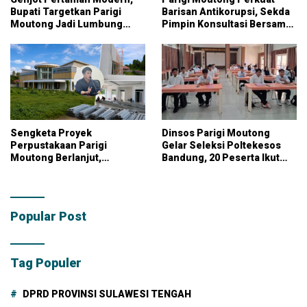
Bupati Targetkan Parigi
Barisan Antikorupsi, Sekda
Moutong Jadi Lumbung
Pimpin Konsultasi Bersama
Pangan Nasional
KPK
Sengketa Proyek
Dinsos Parigi Moutong
Perpustakaan Parigi
Gelar Seleksi Poltekesos
Moutong Berlanjut,
Bandung, 20 Peserta Ikut
Kontraktor Klaim Biayai
Ujian
Pekerjaan Tambahan
dengan Dana Pribadi
Popular Post
Tag Populer
DPRD PROVINSI SULAWESI TENGAH