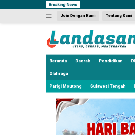
Langsung
Breaking News
Dua 
ke
Join Dengan Kami
Tentang Kami
konten
Beranda
Daerah
Pendidikan
D
Olahraga
Parigi Moutong
Sulawesi Tengah