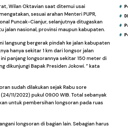
at, Wilan Oktavian saat ditemui usai
P
engatakan, sesuai arahan Menteri PUPR,
D
onal Puncak-Cianjur, selanjutnya ditugaskan
P
tu jalan nasional, provinsi maupun kabupaten.
P
kami langsung bergerak pindah ke jalan kabupaten
ya hanya sekitar 1 km dari longsor jalan
 ini panjang longsorannya sekitar 150 meter di
siang dikunjungi Bapak Presiden Jokowi. ” kata
oran sudah dilakukan sejak Rabu sore
 (24/11/2022) pukul 09.00 WIB. Total sebanyak
hkan untuk pembersihan longsoran pada ruas
 tangani longsoran di bagian lain. Sebagian harus