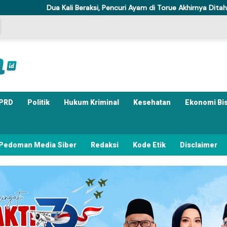
Kali Beraksi, Pencuri Ayam di Torue Akhirnya Ditahan Polisi
PRD
Politik
Hukum Kriminal
Kesehatan
Ekonomi Bi
Pedoman Media Siber
Redaksi
Kode Etik
Disclaimer