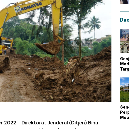
Dae
Genj
Mode
Targ
Mou
Lum
Nasi
Sen
Perp
Mout
2022 – Direktorat Jenderal (Ditjen) Bina
Kont
Biay