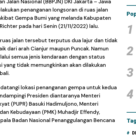
an Jalan Nasional (BBPJN) DKI Jakarta – Jawa
Tam
elakukan penanganan longsoran di ruas jalan
Dana
Pop
ur akibat Gempa Bumi yang melanda Kabupaten
1
ichter pada hari Senin (21/11/2022) lalu.
as jalan tersebut terputus dua lajur dan tidak
2
 baik dari arah Cianjur maupun Puncak. Namun
 dilalui semua jenis kendaraan dengan status
ndisi yang tidak memungkinkan akan dilakukan
3
ali.
datangi lokasi penanganan gempa untuk kedua
4
mendampingi Presiden diantaranya Menteri
at (PUPR) Basuki Hadimuljono, Menteri
an Kebudayaan (PMK) Muhadjir Effendy,
 Kepala Badan Nasional Penanggulangan Bencana
Tag
D