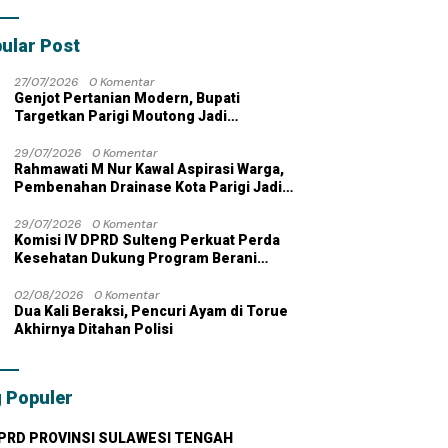
bahan dengan
 Pribadi
ular Post
27/07/2026
0 Komentar
Genjot Pertanian Modern, Bupati
Targetkan Parigi Moutong Jadi
Lumbung Pangan Nasional
29/07/2026
0 Komentar
Rahmawati M Nur Kawal Aspirasi Warga,
Pembenahan Drainase Kota Parigi Jadi
Prioritas
29/07/2026
0 Komentar
Komisi IV DPRD Sulteng Perkuat Perda
Kesehatan Dukung Program Berani
Sehat
02/08/2026
0 Komentar
Dua Kali Beraksi, Pencuri Ayam di Torue
Akhirnya Ditahan Polisi
 Populer
PRD PROVINSI SULAWESI TENGAH