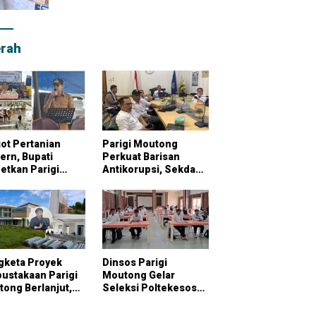
rah
ot Pertanian
Parigi Moutong
rn, Bupati
Perkuat Barisan
etkan Parigi
Antikorupsi, Sekda
tong Jadi
Pimpin Konsultasi
bung Pangan
Bersama KPK
onal
gketa Proyek
Dinsos Parigi
ustakaan Parigi
Moutong Gelar
ong Berlanjut,
Seleksi Poltekesos
raktor Klaim
Bandung, 20 Peserta
ai Pekerjaan
Ikut Ujian