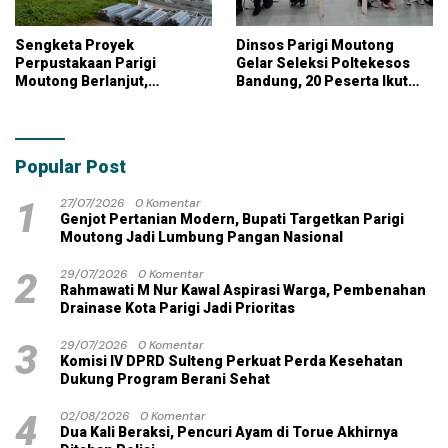
Sengketa Proyek
Dinsos Parigi Moutong
Perpustakaan Parigi
Gelar Seleksi Poltekesos
Moutong Berlanjut,
Bandung, 20 Peserta Ikut
Kontraktor Klaim Biayai
Ujian
Pekerjaan Tambahan
dengan Dana Pribadi
Popular Post
1
27/07/2026
0 Komentar
Genjot Pertanian Modern, Bupati Targetkan Parigi
Moutong Jadi Lumbung Pangan Nasional
2
29/07/2026
0 Komentar
Rahmawati M Nur Kawal Aspirasi Warga, Pembenahan
Drainase Kota Parigi Jadi Prioritas
3
29/07/2026
0 Komentar
Komisi IV DPRD Sulteng Perkuat Perda Kesehatan
Dukung Program Berani Sehat
4
02/08/2026
0 Komentar
Dua Kali Beraksi, Pencuri Ayam di Torue Akhirnya