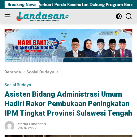
Langsung
PRD Sulteng Perkuat Perda Kesehatan Dukung Program Berani Sehat
Breaking News
ke
konten
Beranda
Sosial Budaya
Sosial Budaya
Asisten Bidang Administrasi Umum
Hadiri Rakor Pembukaan Peningkatan
IPM Tingkat Provinsi Sulawesi Tengah
Media Landasan
29/11/2022