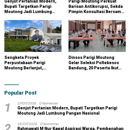
Genjot Pertanian Modern,
Parigi Moutong Perkuat
Bupati Targetkan Parigi
Barisan Antikorupsi, Sekda
Moutong Jadi Lumbung
Pimpin Konsultasi Bersama
Pangan Nasional
KPK
Sengketa Proyek
Dinsos Parigi Moutong
Perpustakaan Parigi
Gelar Seleksi Poltekesos
Moutong Berlanjut,
Bandung, 20 Peserta Ikut
Kontraktor Klaim Biayai
Ujian
Pekerjaan Tambahan
dengan Dana Pribadi
Popular Post
1
27/07/2026
0 Komentar
Genjot Pertanian Modern, Bupati Targetkan Parigi
Moutong Jadi Lumbung Pangan Nasional
2
29/07/2026
0 Komentar
Rahmawati M Nur Kawal Aspirasi Warga, Pembenahan