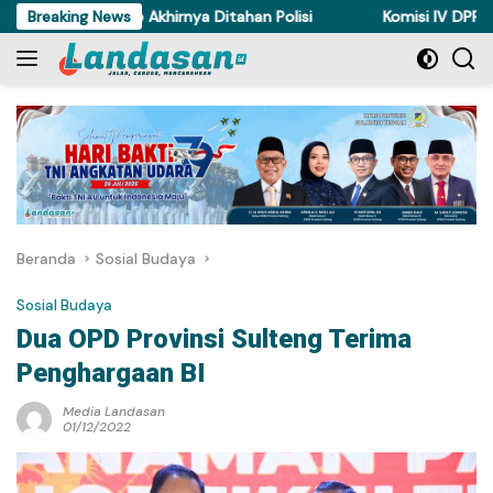
Langsung
yam di Torue Akhirnya Ditahan Polisi
Breaking News
Komisi IV DPRD Sulten
ke
konten
Beranda
Sosial Budaya
Sosial Budaya
Dua OPD Provinsi Sulteng Terima
Penghargaan BI
Media Landasan
01/12/2022