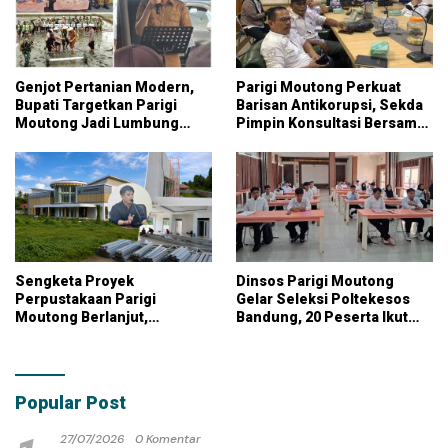
Genjot Pertanian Modern,
Parigi Moutong Perkuat
Bupati Targetkan Parigi
Barisan Antikorupsi, Sekda
Moutong Jadi Lumbung
Pimpin Konsultasi Bersama
Pangan Nasional
KPK
Sengketa Proyek
Dinsos Parigi Moutong
Perpustakaan Parigi
Gelar Seleksi Poltekesos
Moutong Berlanjut,
Bandung, 20 Peserta Ikut
Kontraktor Klaim Biayai
Ujian
Pekerjaan Tambahan
dengan Dana Pribadi
Popular Post
27/07/2026
0 Komentar