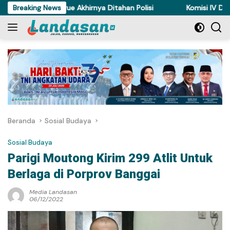
Langsung
ri Ayam di Torue Akhirnya Ditahan Polisi
Breaking News
Komisi IV DPRD Su
ke
konten
Beranda
Sosial Budaya
Sosial Budaya
Parigi Moutong Kirim 299 Atlit Untuk
Berlaga di Porprov Banggai
Media Landasan
06/12/2022