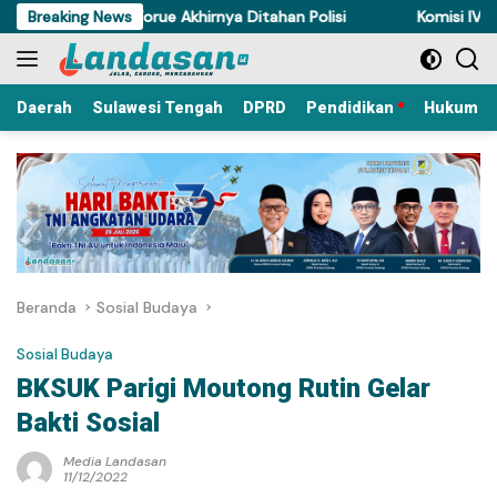
Langsung
ncuri Ayam di Torue Akhirnya Ditahan Polisi
Breaking News
Komisi IV DPRD 
ke
konten
Daerah
Sulawesi Tengah
DPRD
Pendidikan
Hukum Kr
Beranda
Sosial Budaya
Sosial Budaya
BKSUK Parigi Moutong Rutin Gelar
Bakti Sosial
Media Landasan
11/12/2022