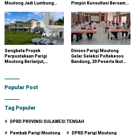
Moutong Jadi Lumbung
Pimpin Konsultasi Bersama
Pangan Nasional
KPK
Sengketa Proyek
Dinsos Parigi Moutong
Perpustakaan Parigi
Gelar Seleksi Poltekesos
Moutong Berlanjut,
Bandung, 20 Peserta Ikut
Kontraktor Klaim Biayai
Ujian
Pekerjaan Tambahan
dengan Dana Pribadi
Popular Post
Tag Populer
DPRD PROVINSI SULAWESI TENGAH
Pemkab Parigi Moutong
DPRD Parigi Moutong