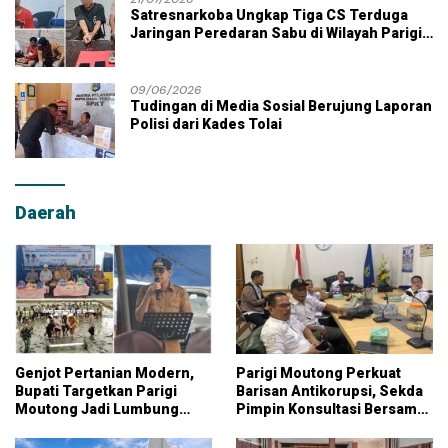
Satresnarkoba Ungkap Tiga CS Terduga
Jaringan Peredaran Sabu di Wilayah Parigi
Moutong
09/06/2026
Tudingan di Media Sosial Berujung Laporan
Polisi dari Kades Tolai
Daerah
Genjot Pertanian Modern,
Parigi Moutong Perkuat
Bupati Targetkan Parigi
Barisan Antikorupsi, Sekda
Moutong Jadi Lumbung
Pimpin Konsultasi Bersama
Pangan Nasional
KPK