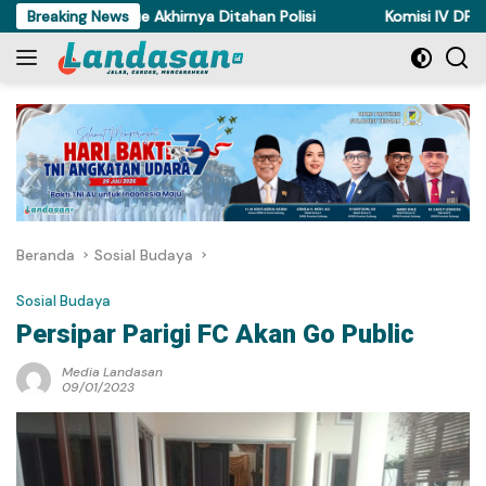
Langsung
 Ayam di Torue Akhirnya Ditahan Polisi
Breaking News
Komisi IV DPRD Sulte
ke
konten
Beranda
Sosial Budaya
Sosial Budaya
Persipar Parigi FC Akan Go Public
Media Landasan
09/01/2023