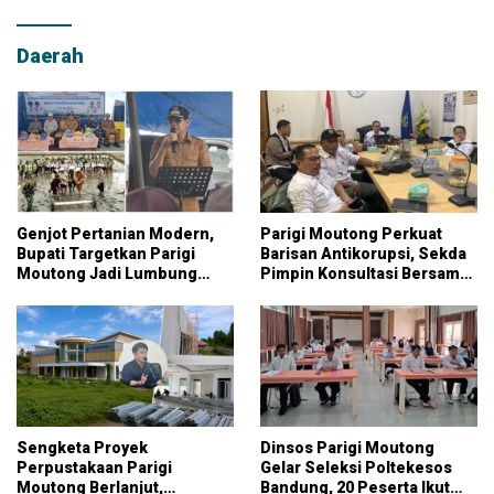
Daerah
Genjot Pertanian Modern,
Parigi Moutong Perkuat
Bupati Targetkan Parigi
Barisan Antikorupsi, Sekda
Moutong Jadi Lumbung
Pimpin Konsultasi Bersama
Pangan Nasional
KPK
Sengketa Proyek
Dinsos Parigi Moutong
Perpustakaan Parigi
Gelar Seleksi Poltekesos
Moutong Berlanjut,
Bandung, 20 Peserta Ikut