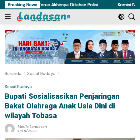
Langsung
curi Ayam di Torue Akhirnya Ditahan Polisi
Breaking News
Komisi IV DPRD 
ke
konten
Beranda
Sosial Budaya
Sosial Budaya
Bupati Sosialisasikan Penjaringan
Bakat Olahraga Anak Usia Dini di
wilayah Tobasa
Media Landasan
17/01/2023