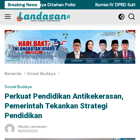
Langsung
 Torue Akhirnya Ditahan Polisi
Breaking News
Komisi IV DPRD Sulteng Perk
ke
konten
Beranda
Sosial Budaya
Sosial Budaya
Perkuat Pendidikan Antikekerasan,
Pemerintah Tekankan Strategi
Pendidikan
Media Landasan
19/01/2023