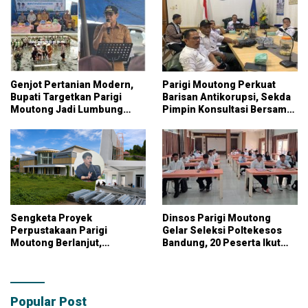
Genjot Pertanian Modern,
Parigi Moutong Perkuat
Bupati Targetkan Parigi
Barisan Antikorupsi, Sekda
Moutong Jadi Lumbung
Pimpin Konsultasi Bersama
Pangan Nasional
KPK
Sengketa Proyek
Dinsos Parigi Moutong
Perpustakaan Parigi
Gelar Seleksi Poltekesos
Moutong Berlanjut,
Bandung, 20 Peserta Ikut
Kontraktor Klaim Biayai
Ujian
Pekerjaan Tambahan
dengan Dana Pribadi
Popular Post