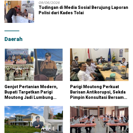
09/06/2026
Tudingan di Media Sosial Berujung Laporan
Polisi dari Kades Tolai
Daerah
Genjot Pertanian Modern,
Parigi Moutong Perkuat
Bupati Targetkan Parigi
Barisan Antikorupsi, Sekda
Moutong Jadi Lumbung
Pimpin Konsultasi Bersama
Pangan Nasional
KPK