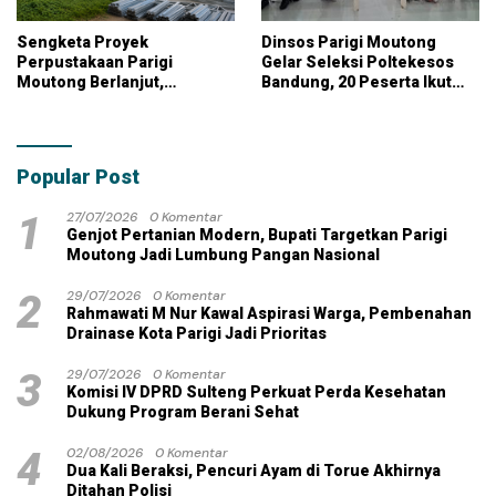
Sengketa Proyek
Dinsos Parigi Moutong
Perpustakaan Parigi
Gelar Seleksi Poltekesos
Moutong Berlanjut,
Bandung, 20 Peserta Ikut
Kontraktor Klaim Biayai
Ujian
Pekerjaan Tambahan
dengan Dana Pribadi
Popular Post
1
27/07/2026
0 Komentar
Genjot Pertanian Modern, Bupati Targetkan Parigi
Moutong Jadi Lumbung Pangan Nasional
2
29/07/2026
0 Komentar
Rahmawati M Nur Kawal Aspirasi Warga, Pembenahan
Drainase Kota Parigi Jadi Prioritas
3
29/07/2026
0 Komentar
Komisi IV DPRD Sulteng Perkuat Perda Kesehatan
Dukung Program Berani Sehat
4
02/08/2026
0 Komentar
Dua Kali Beraksi, Pencuri Ayam di Torue Akhirnya
Ditahan Polisi