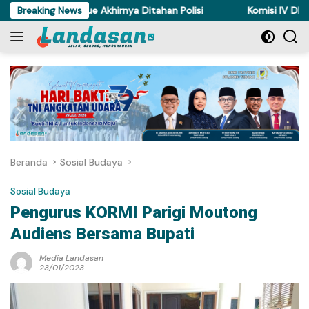
Langsung
uri Ayam di Torue Akhirnya Ditahan Polisi
Breaking News
Komisi IV DPRD Su
ke
konten
Beranda
Sosial Budaya
Sosial Budaya
Pengurus KORMI Parigi Moutong
Audiens Bersama Bupati
Media Landasan
23/01/2023