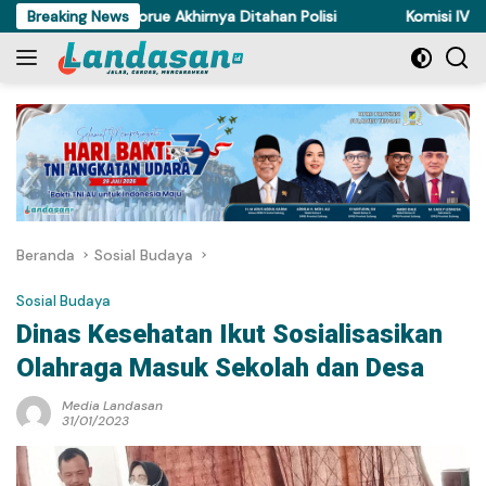
Langsung
curi Ayam di Torue Akhirnya Ditahan Polisi
Breaking News
Komisi IV DPRD S
ke
konten
Beranda
Sosial Budaya
Sosial Budaya
Dinas Kesehatan Ikut Sosialisasikan
Olahraga Masuk Sekolah dan Desa
Media Landasan
31/01/2023