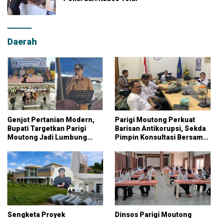
Daerah
Genjot Pertanian Modern,
Parigi Moutong Perkuat
Bupati Targetkan Parigi
Barisan Antikorupsi, Sekda
Moutong Jadi Lumbung
Pimpin Konsultasi Bersama
Pangan Nasional
KPK
Sengketa Proyek
Dinsos Parigi Moutong