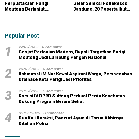
Perpustakaan Parigi
Gelar Seleksi Poltekesos
Moutong Berlanjut,
Bandung, 20 Peserta Ikut
Kontraktor Klaim Biayai
Ujian
Pekerjaan Tambahan
dengan Dana Pribadi
Popular Post
1
27/07/2026
0 Komentar
Genjot Pertanian Modern, Bupati Targetkan Parigi
Moutong Jadi Lumbung Pangan Nasional
2
29/07/2026
0 Komentar
Rahmawati M Nur Kawal Aspirasi Warga, Pembenahan
Drainase Kota Parigi Jadi Prioritas
3
29/07/2026
0 Komentar
Komisi IV DPRD Sulteng Perkuat Perda Kesehatan
Dukung Program Berani Sehat
4
02/08/2026
0 Komentar
Dua Kali Beraksi, Pencuri Ayam di Torue Akhirnya
Ditahan Polisi