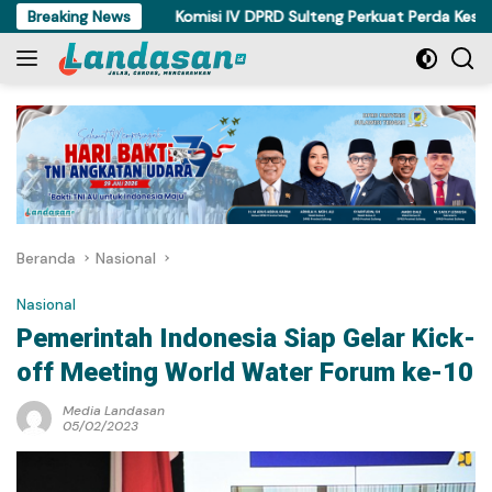
Langsung
 Polisi
Breaking News
Komisi IV DPRD Sulteng Perkuat Perda Kesehatan D
ke
konten
Beranda
Nasional
Nasional
Pemerintah Indonesia Siap Gelar Kick-
off Meeting World Water Forum ke-10
Media Landasan
05/02/2023