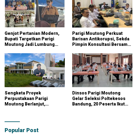
Genjot Pertanian Modern,
Parigi Moutong Perkuat
Bupati Targetkan Parigi
Barisan Antikorupsi, Sekda
Moutong Jadi Lumbung
Pimpin Konsultasi Bersama
Pangan Nasional
KPK
Sengketa Proyek
Dinsos Parigi Moutong
Perpustakaan Parigi
Gelar Seleksi Poltekesos
Moutong Berlanjut,
Bandung, 20 Peserta Ikut
Kontraktor Klaim Biayai
Ujian
Pekerjaan Tambahan
dengan Dana Pribadi
Popular Post