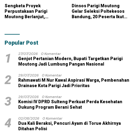
Sengketa Proyek
Dinsos Parigi Moutong
Perpustakaan Parigi
Gelar Seleksi Poltekesos
Moutong Berlanjut,
Bandung, 20 Peserta Ikut
Kontraktor Klaim Biayai
Ujian
Pekerjaan Tambahan
dengan Dana Pribadi
Popular Post
1
27/07/2026
0 Komentar
Genjot Pertanian Modern, Bupati Targetkan Parigi
Moutong Jadi Lumbung Pangan Nasional
2
29/07/2026
0 Komentar
Rahmawati M Nur Kawal Aspirasi Warga, Pembenahan
Drainase Kota Parigi Jadi Prioritas
3
29/07/2026
0 Komentar
Komisi IV DPRD Sulteng Perkuat Perda Kesehatan
Dukung Program Berani Sehat
4
02/08/2026
0 Komentar
Dua Kali Beraksi, Pencuri Ayam di Torue Akhirnya
Ditahan Polisi