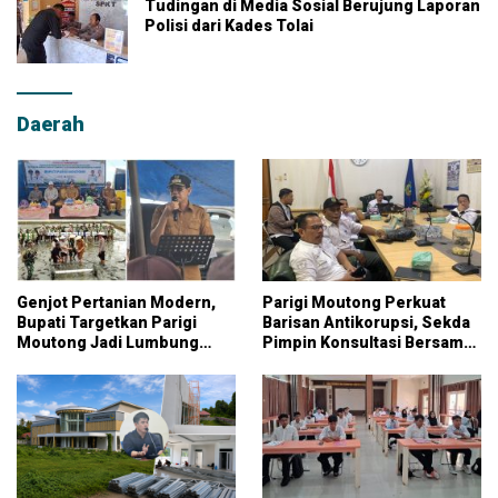
Tudingan di Media Sosial Berujung Laporan
Polisi dari Kades Tolai
Daerah
Genjot Pertanian Modern,
Parigi Moutong Perkuat
Bupati Targetkan Parigi
Barisan Antikorupsi, Sekda
Moutong Jadi Lumbung
Pimpin Konsultasi Bersama
Pangan Nasional
KPK