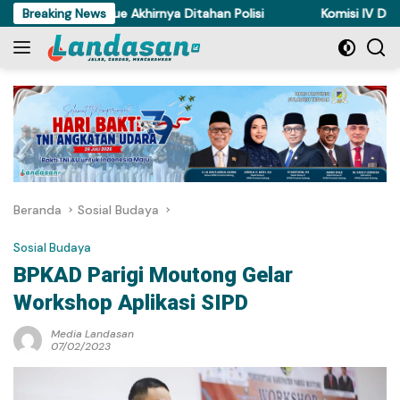
Langsung
ri Ayam di Torue Akhirnya Ditahan Polisi
Breaking News
Komisi IV DPRD Sul
ke
konten
Beranda
Sosial Budaya
Sosial Budaya
BPKAD Parigi Moutong Gelar
Workshop Aplikasi SIPD
Media Landasan
07/02/2023