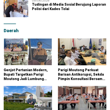
09/06/2026
Tudingan di Media Sosial Berujung Laporan
Polisi dari Kades Tolai
Daerah
Genjot Pertanian Modern,
Parigi Moutong Perkuat
Bupati Targetkan Parigi
Barisan Antikorupsi, Sekda
Moutong Jadi Lumbung
Pimpin Konsultasi Bersama
Pangan Nasional
KPK