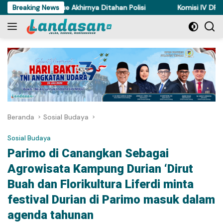
Langsung
i Ayam di Torue Akhirnya Ditahan Polisi
Breaking News
Komisi IV DPRD Sult
ke
konten
Beranda
Sosial Budaya
Sosial Budaya
Parimo di Canangkan Sebagai
Agrowisata Kampung Durian ‘Dirut
Buah dan Florikultura Liferdi minta
festival Durian di Parimo masuk dalam
agenda tahunan