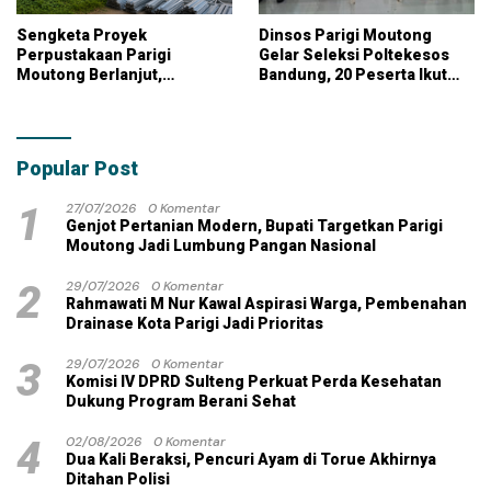
Sengketa Proyek
Dinsos Parigi Moutong
Perpustakaan Parigi
Gelar Seleksi Poltekesos
Moutong Berlanjut,
Bandung, 20 Peserta Ikut
Kontraktor Klaim Biayai
Ujian
Pekerjaan Tambahan
dengan Dana Pribadi
Popular Post
1
27/07/2026
0 Komentar
Genjot Pertanian Modern, Bupati Targetkan Parigi
Moutong Jadi Lumbung Pangan Nasional
2
29/07/2026
0 Komentar
Rahmawati M Nur Kawal Aspirasi Warga, Pembenahan
Drainase Kota Parigi Jadi Prioritas
3
29/07/2026
0 Komentar
Komisi IV DPRD Sulteng Perkuat Perda Kesehatan
Dukung Program Berani Sehat
4
02/08/2026
0 Komentar
Dua Kali Beraksi, Pencuri Ayam di Torue Akhirnya
Ditahan Polisi