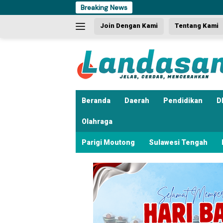
Langsung
Breaking News
ke
Join Dengan Kami
Tentang Kami
konten
Beranda
Daerah
Pendidikan
D
Olahraga
Parigi Moutong
Sulawesi Tengah