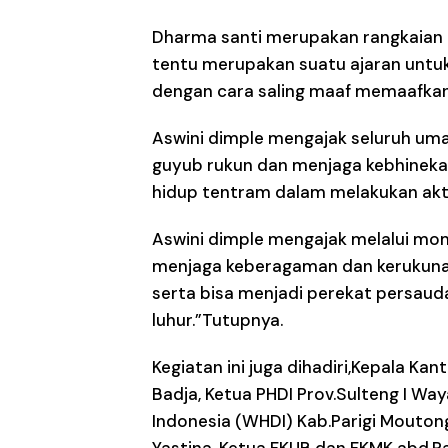
Dharma santi merupakan rangkaian te
tentu merupakan suatu ajaran unt
dengan cara saling maaf memaafkan
Aswini dimple mengajak seluruh uma
guyub rukun dan menjaga kebhinekaan
hidup tentram dalam melakukan akti
Aswini dimple mengajak melalui mom
menjaga keberagaman dan kerukunan
serta bisa menjadi perekat persauda
luhur.”Tutupnya.
Kegiatan ini juga dihadiri,Kepala Ka
Badja, Ketua PHDI Prov.Sulteng I W
Indonesia (WHDI) Kab.Parigi Moutong 
Yastina, Ketua FKUB dan FKMK abd.Ra