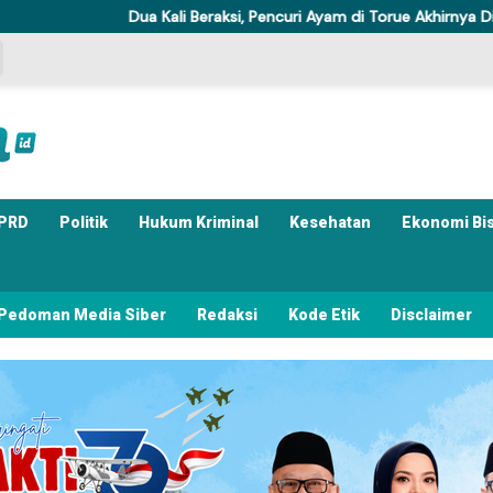
Dua Kali Beraksi, Pencuri Ayam di Torue Akhirnya Ditahan Polisi
PRD
Politik
Hukum Kriminal
Kesehatan
Ekonomi Bi
Pedoman Media Siber
Redaksi
Kode Etik
Disclaimer