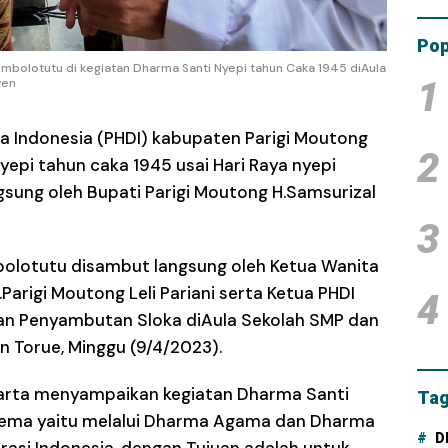
Tam
Dana
Pop
mbolotutu di kegiatan Dharma Santi Nyepi tahun Caka 1945 diAula
1
ven
a Indonesia (PHDI) kabupaten Parigi Moutong
2
epi tahun caka 1945 usai Hari Raya nyepi
ngsung oleh Bupati Parigi Moutong H.Samsurizal
3
olotutu disambut langsung oleh Ketua Wanita
arigi Moutong Leli Pariani serta Ketua PHDI
4
gan Penyambutan Sloka diAula Sekolah SMP dan
 Torue, Minggu (9/4/2023).
narta menyampaikan kegiatan Dharma Santi
Tag
tema yaitu melalui Dharma Agama dan Dharma
D
asi Indonesia, dengan Tujuan adalah untuk