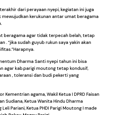
rakhir dari perayaan nyepi, kegiatan ini juga
uk mewujudkan kerukunan antar umat beragama
.
t beragama agar tidak terpecah belah, tetap
 . “jika sudah guyub rukun saya yakin akan
fitas.”Harapnya.
entum Dharma Santi nyepi tahun ini bisa
 agar kab.parigi moutong tetap kondusif,
raan , toleransi dan budi pekerti yang
ntor Kementrian agama, Wakil Ketua I DPRD Faisan
ayan Sudiana, Ketua Wanita Hindu Dharma
Leli Pariani, Ketua PHDI Parigi Moutong I made
jab Pokay, Magau Parigi.