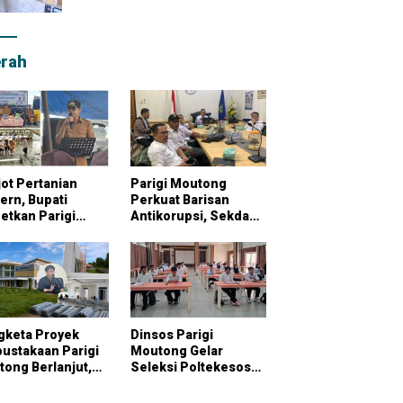
rah
ot Pertanian
Parigi Moutong
rn, Bupati
Perkuat Barisan
etkan Parigi
Antikorupsi, Sekda
tong Jadi
Pimpin Konsultasi
bung Pangan
Bersama KPK
onal
gketa Proyek
Dinsos Parigi
ustakaan Parigi
Moutong Gelar
ong Berlanjut,
Seleksi Poltekesos
raktor Klaim
Bandung, 20 Peserta
ai Pekerjaan
Ikut Ujian