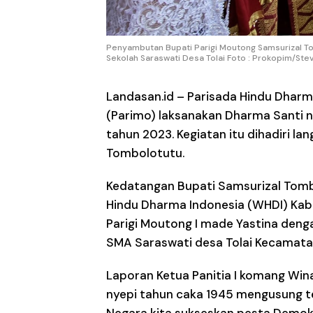
Penyambutan Bupati Parigi Moutong Samsurizal To
Sekolah Saraswati Desa Tolai Foto : Prokopim/Ste
Landasan.id –
Parisada Hindu Dharm
(Parimo) laksanakan Dharma Santi ny
tahun 2023. Kegiatan itu dihadiri la
Tombolotutu.
Kedatangan Bupati Samsurizal Tomb
Hindu Dharma Indonesia (WHDI) Kab.P
Parigi Moutong I made Yastina den
SMA Saraswati desa Tolai Kecamatan
Laporan Ketua Panitia I komang Wi
nyepi tahun caka 1945 mengusung 
Negara kita sukseskan pesta Demokr