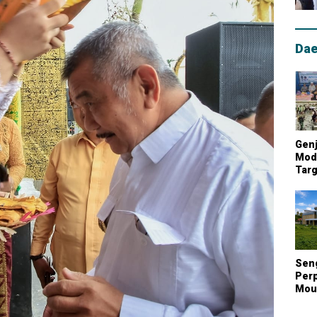
Dae
Genj
Mode
Targ
Mou
Lum
Nasi
Sen
Perp
Mout
Kont
Biay