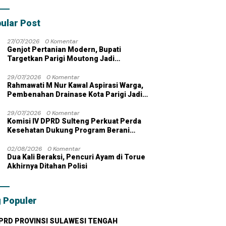
bahan dengan
 Pribadi
ular Post
27/07/2026
0 Komentar
Genjot Pertanian Modern, Bupati
Targetkan Parigi Moutong Jadi
Lumbung Pangan Nasional
29/07/2026
0 Komentar
Rahmawati M Nur Kawal Aspirasi Warga,
Pembenahan Drainase Kota Parigi Jadi
Prioritas
29/07/2026
0 Komentar
Komisi IV DPRD Sulteng Perkuat Perda
Kesehatan Dukung Program Berani
Sehat
02/08/2026
0 Komentar
Dua Kali Beraksi, Pencuri Ayam di Torue
Akhirnya Ditahan Polisi
 Populer
PRD PROVINSI SULAWESI TENGAH