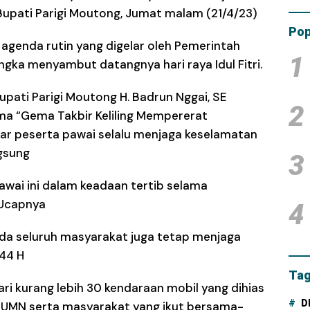
Tam
upati Parigi Moutong, Jumat malam (21/4/23)
Dana
Pop
 agenda rutin yang digelar oleh Pemerintah
1
gka menyambut datangnya hari raya Idul Fitri.
pati Parigi Moutong H. Badrun Nggai, SE
2
 “Gema Takbir Keliling Mempererat
ar peserta pawai selalu menjaga keselamatan
gsung
3
awai ini dalam keadaan tertib selama
 Ucapnya
4
da seluruh masyarakat juga tetap menjaga
444 H
Tag
 dari kurang lebih 30 kendaraan mobil yang dihias
D
BUMN serta masyarakat yang ikut bersama-