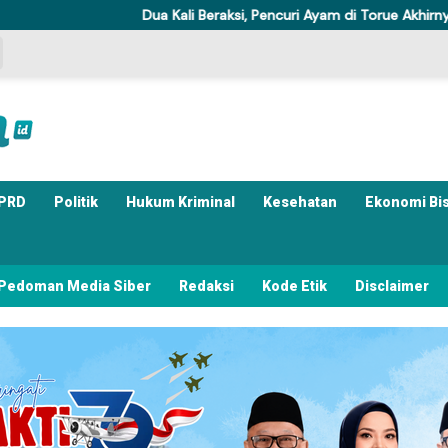
Dua Kali Beraksi, Pencuri Ayam di Torue Akhirnya Ditahan Poli
PRD
Politik
Hukum Kriminal
Kesehatan
Ekonomi Bi
Pedoman Media Siber
Redaksi
Kode Etik
Disclaimer