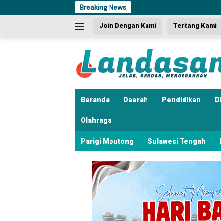
Langsung
Breaking News
ke
Join Dengan Kami
Tentang Kami
konten
Beranda
Daerah
Pendidikan
D
Olahraga
Parigi Moutong
Sulawesi Tengah