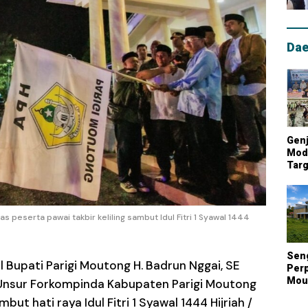
Dae
Genj
Mode
Targ
Mou
Lum
Nasi
s peserta pawai takbir keliling sambut Idul Fitri 1 Syawal 1444
Sen
l Bupati Parigi Moutong H. Badrun Nggai, SE
Perp
Mout
 Unsur Forkompinda Kabupaten Parigi Moutong
Kont
ut hati raya Idul Fitri 1 Syawal 1444 Hijriah /
Biay