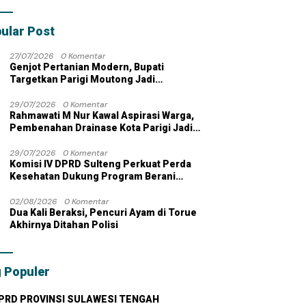
bahan dengan
 Pribadi
ular Post
27/07/2026
0 Komentar
Genjot Pertanian Modern, Bupati
Targetkan Parigi Moutong Jadi
Lumbung Pangan Nasional
29/07/2026
0 Komentar
Rahmawati M Nur Kawal Aspirasi Warga,
Pembenahan Drainase Kota Parigi Jadi
Prioritas
29/07/2026
0 Komentar
Komisi IV DPRD Sulteng Perkuat Perda
Kesehatan Dukung Program Berani
Sehat
02/08/2026
0 Komentar
Dua Kali Beraksi, Pencuri Ayam di Torue
Akhirnya Ditahan Polisi
 Populer
PRD PROVINSI SULAWESI TENGAH