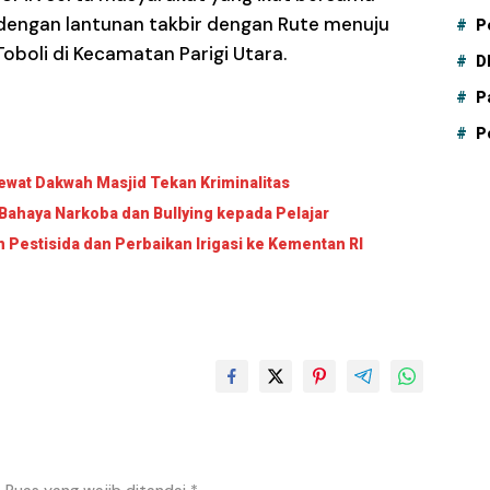
i dengan lantunan takbir dengan Rute menuju
P
boli di Kecamatan Parigi Utara.
D
P
P
wat Dakwah Masjid Tekan Kriminalitas
Bahaya Narkoba dan Bullying kepada Pelajar
Pestisida dan Perbaikan Irigasi ke Kementan RI
.
Ruas yang wajib ditandai
*