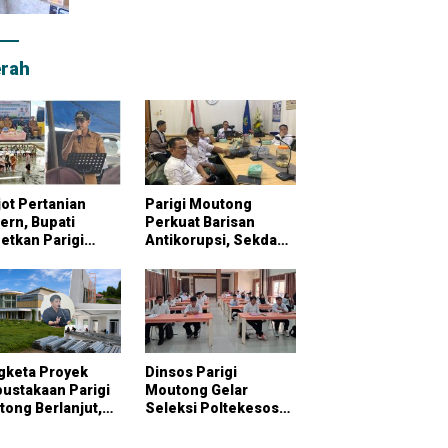
rah
ot Pertanian
Parigi Moutong
rn, Bupati
Perkuat Barisan
etkan Parigi
Antikorupsi, Sekda
tong Jadi
Pimpin Konsultasi
bung Pangan
Bersama KPK
onal
gketa Proyek
Dinsos Parigi
ustakaan Parigi
Moutong Gelar
ong Berlanjut,
Seleksi Poltekesos
raktor Klaim
Bandung, 20 Peserta
ai Pekerjaan
Ikut Ujian