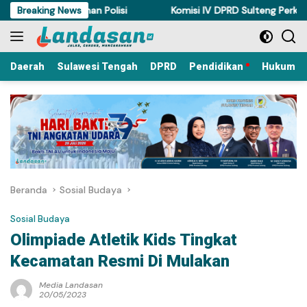
Langsung
hirnya Ditahan Polisi
Breaking News
Komisi IV DPRD Sulteng Perkuat Perd
ke
konten
Daerah
Sulawesi Tengah
DPRD
Pendidikan
Hukum Kr
Beranda
Sosial Budaya
Sosial Budaya
Olimpiade Atletik Kids Tingkat
Kecamatan Resmi Di Mulakan
Media Landasan
20/05/2023