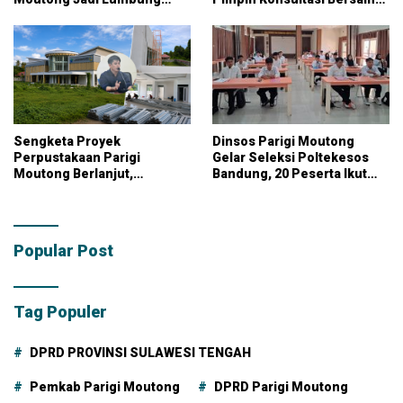
Pangan Nasional
KPK
Sengketa Proyek
Dinsos Parigi Moutong
Perpustakaan Parigi
Gelar Seleksi Poltekesos
Moutong Berlanjut,
Bandung, 20 Peserta Ikut
Kontraktor Klaim Biayai
Ujian
Pekerjaan Tambahan
dengan Dana Pribadi
Popular Post
Tag Populer
DPRD PROVINSI SULAWESI TENGAH
Pemkab Parigi Moutong
DPRD Parigi Moutong