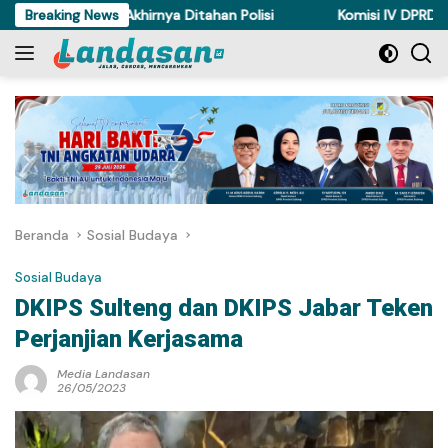
Langsung
am di Torue Akhirnya Ditahan Polisi
Breaking News
Komisi IV DPRD Sulteng
ke
konten
Beranda
Sosial Budaya
Sosial Budaya
DKIPS Sulteng dan DKIPS Jabar Teken
Perjanjian Kerjasama
Media Landasan
26/05/2023