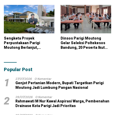
Pangan Nasional
KPK
Sengketa Proyek
Dinsos Parigi Moutong
Perpustakaan Parigi
Gelar Seleksi Poltekesos
Moutong Berlanjut,
Bandung, 20 Peserta Ikut
Kontraktor Klaim Biayai
Ujian
Pekerjaan Tambahan
dengan Dana Pribadi
Popular Post
1
27/07/2026
0 Komentar
Genjot Pertanian Modern, Bupati Targetkan Parigi
Moutong Jadi Lumbung Pangan Nasional
2
29/07/2026
0 Komentar
Rahmawati M Nur Kawal Aspirasi Warga, Pembenahan
Drainase Kota Parigi Jadi Prioritas