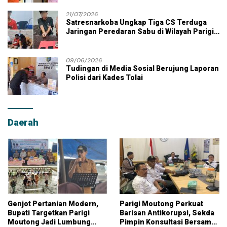
21/07/2026
Satresnarkoba Ungkap Tiga CS Terduga
Jaringan Peredaran Sabu di Wilayah Parigi
Moutong
09/06/2026
Tudingan di Media Sosial Berujung Laporan
Polisi dari Kades Tolai
Daerah
Genjot Pertanian Modern,
Parigi Moutong Perkuat
Bupati Targetkan Parigi
Barisan Antikorupsi, Sekda
Moutong Jadi Lumbung
Pimpin Konsultasi Bersama