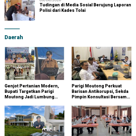
Tudingan di Media Sosial Berujung Laporan
Polisi dari Kades Tolai
Daerah
Genjot Pertanian Modern,
Parigi Moutong Perkuat
Bupati Targetkan Parigi
Barisan Antikorupsi, Sekda
Moutong Jadi Lumbung
Pimpin Konsultasi Bersama
Pangan Nasional
KPK