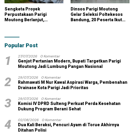
Sengketa Proyek
Dinsos Parigi Moutong
Perpustakaan Parigi
Gelar Seleksi Poltekesos
Moutong Berlanjut,
Bandung, 20 Peserta Ikut
Kontraktor Klaim Biayai
Ujian
Pekerjaan Tambahan
dengan Dana Pribadi
Popular Post
1
27/07/2026
0 Komentar
Genjot Pertanian Modern, Bupati Targetkan Parigi
Moutong Jadi Lumbung Pangan Nasional
2
29/07/2026
0 Komentar
Rahmawati M Nur Kawal Aspirasi Warga, Pembenahan
Drainase Kota Parigi Jadi Prioritas
3
29/07/2026
0 Komentar
Komisi IV DPRD Sulteng Perkuat Perda Kesehatan
Dukung Program Berani Sehat
4
02/08/2026
0 Komentar
Dua Kali Beraksi, Pencuri Ayam di Torue Akhirnya
Ditahan Polisi