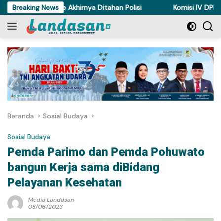
Langsung
 Ayam di Torue Akhirnya Ditahan Polisi
Breaking News
Komisi IV DPRD Sulte
ke
konten
Beranda
Sosial Budaya
Sosial Budaya
Pemda Parimo dan Pemda Pohuwato
bangun Kerja sama diBidang
Pelayanan Kesehatan
Media Landasan
08/06/2023