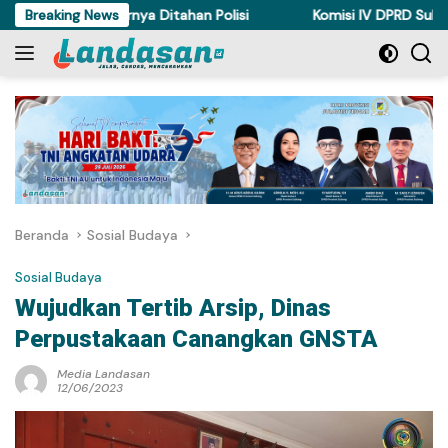
Langsung
i Torue Akhirnya Ditahan Polisi
Breaking News
Komisi IV DPRD Sulteng Per
ke
konten
Beranda
Sosial Budaya
Sosial Budaya
Wujudkan Tertib Arsip, Dinas
Perpustakaan Canangkan GNSTA
Media Landasan
12/06/2023