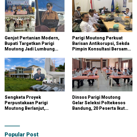
Genjot Pertanian Modern,
Parigi Moutong Perkuat
Bupati Targetkan Parigi
Barisan Antikorupsi, Sekda
Moutong Jadi Lumbung
Pimpin Konsultasi Bersama
Pangan Nasional
KPK
Sengketa Proyek
Dinsos Parigi Moutong
Perpustakaan Parigi
Gelar Seleksi Poltekesos
Moutong Berlanjut,
Bandung, 20 Peserta Ikut
Kontraktor Klaim Biayai
Ujian
Pekerjaan Tambahan
dengan Dana Pribadi
Popular Post