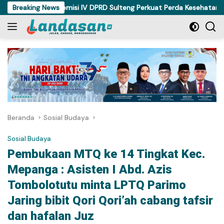
Langsung
isi
Breaking News
Komisi IV DPRD Sulteng Perkuat Perda Kesehatan Duku
ke
konten
Beranda
Sosial Budaya
Sosial Budaya
Pembukaan MTQ ke 14 Tingkat Kec.
Mepanga : Asisten I Abd. Azis
Tombolotutu minta LPTQ Parimo
Jaring bibit Qori Qori’ah cabang tafsir
dan hafalan Juz