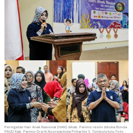
Peringatan Hari Anak Nasional (HAN) dikab. Parimo resmi dibuka Bunda
PAUD Kab. Parimo Dra.Hj.Noorwachida Prihartini S. Tombolotutu Foto :