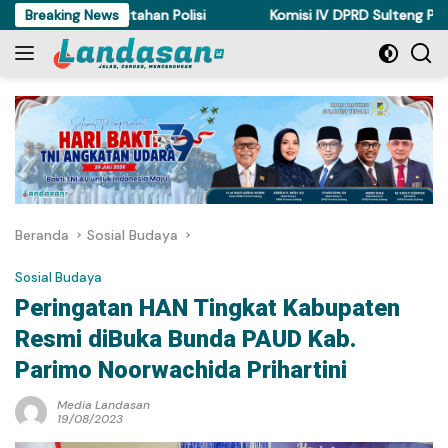
Langsung
Akhirnya Ditahan Polisi
Breaking News
Komisi IV DPRD Sulteng Perkuat Pe
ke
konten
Beranda
Sosial Budaya
Sosial Budaya
Peringatan HAN Tingkat Kabupaten
Resmi diBuka Bunda PAUD Kab.
Parimo Noorwachida Prihartini
Media Landasan
19/08/2023