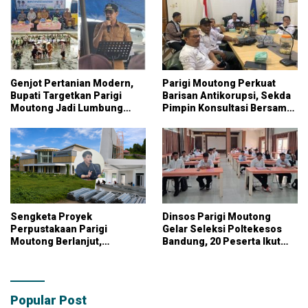
Genjot Pertanian Modern,
Parigi Moutong Perkuat
Bupati Targetkan Parigi
Barisan Antikorupsi, Sekda
Moutong Jadi Lumbung
Pimpin Konsultasi Bersama
Pangan Nasional
KPK
Sengketa Proyek
Dinsos Parigi Moutong
Perpustakaan Parigi
Gelar Seleksi Poltekesos
Moutong Berlanjut,
Bandung, 20 Peserta Ikut
Kontraktor Klaim Biayai
Ujian
Pekerjaan Tambahan
dengan Dana Pribadi
Popular Post