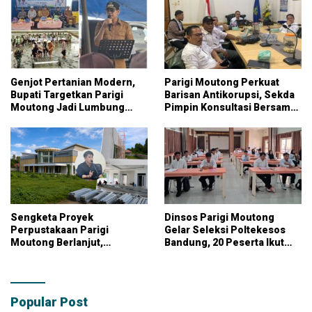
Genjot Pertanian Modern,
Parigi Moutong Perkuat
Bupati Targetkan Parigi
Barisan Antikorupsi, Sekda
Moutong Jadi Lumbung
Pimpin Konsultasi Bersama
Pangan Nasional
KPK
Sengketa Proyek
Dinsos Parigi Moutong
Perpustakaan Parigi
Gelar Seleksi Poltekesos
Moutong Berlanjut,
Bandung, 20 Peserta Ikut
Kontraktor Klaim Biayai
Ujian
Pekerjaan Tambahan
dengan Dana Pribadi
Popular Post