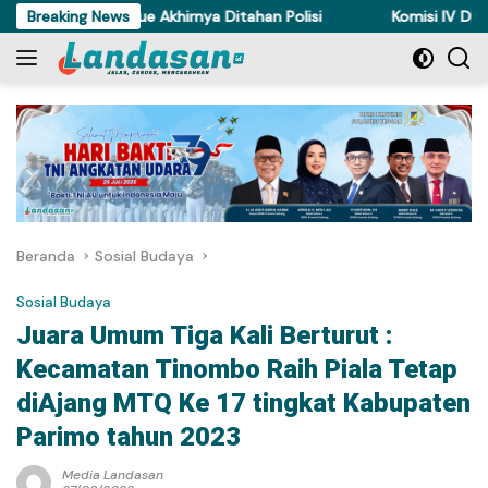
Langsung
i Ayam di Torue Akhirnya Ditahan Polisi
Breaking News
Komisi IV DPRD Sult
ke
konten
Beranda
Sosial Budaya
Sosial Budaya
Juara Umum Tiga Kali Berturut :
Kecamatan Tinombo Raih Piala Tetap
diAjang MTQ Ke 17 tingkat Kabupaten
Parimo tahun 2023
Media Landasan