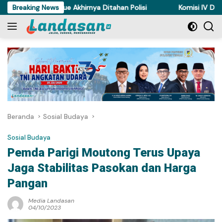
Langsung
i Ayam di Torue Akhirnya Ditahan Polisi
Breaking News
Komisi IV DPRD Sult
ke
konten
Beranda
Sosial Budaya
Sosial Budaya
Pemda Parigi Moutong Terus Upaya
Jaga Stabilitas Pasokan dan Harga
Pangan
Media Landasan
04/10/2023