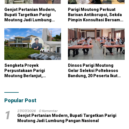
Genjot Pertanian Modern,
Parigi Moutong Perkuat
Bupati Targetkan Parigi
Barisan Antikorupsi, Sekda
Moutong Jadi Lumbung
Pimpin Konsultasi Bersama
Pangan Nasional
KPK
Sengketa Proyek
Dinsos Parigi Moutong
Perpustakaan Parigi
Gelar Seleksi Poltekesos
Moutong Berlanjut,
Bandung, 20 Peserta Ikut
Kontraktor Klaim Biayai
Ujian
Pekerjaan Tambahan
dengan Dana Pribadi
Popular Post
1
27/07/2026
0 Komentar
Genjot Pertanian Modern, Bupati Targetkan Parigi
Moutong Jadi Lumbung Pangan Nasional