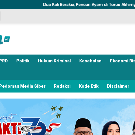
Dua Kali Beraksi, Pencuri Ayam di Torue Akhirnya Ditahan Pol
PRD
Politik
Hukum Kriminal
Kesehatan
Ekonomi Bi
Pedoman Media Siber
Redaksi
Kode Etik
Disclaimer