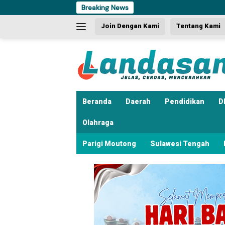
Langsung
Breaking News
ke
Join Dengan Kami
Tentang Kami
konten
Beranda
Daerah
Pendidikan
D
Olahraga
Parigi Moutong
Sulawesi Tengah