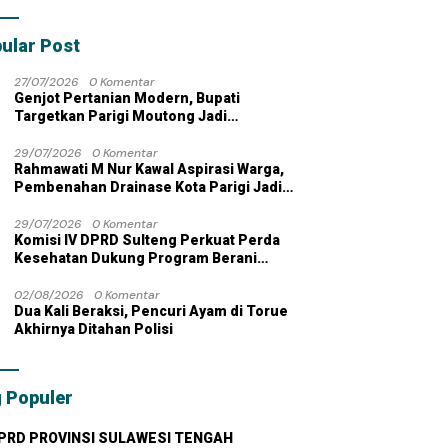
bahan dengan
 Pribadi
ular Post
27/07/2026
0 Komentar
Genjot Pertanian Modern, Bupati
Targetkan Parigi Moutong Jadi
Lumbung Pangan Nasional
29/07/2026
0 Komentar
Rahmawati M Nur Kawal Aspirasi Warga,
Pembenahan Drainase Kota Parigi Jadi
Prioritas
29/07/2026
0 Komentar
Komisi IV DPRD Sulteng Perkuat Perda
Kesehatan Dukung Program Berani
Sehat
02/08/2026
0 Komentar
Dua Kali Beraksi, Pencuri Ayam di Torue
Akhirnya Ditahan Polisi
 Populer
PRD PROVINSI SULAWESI TENGAH