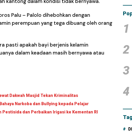
ah kantong dalam kondisi tidak bernyawa.
Tam
Dana
Pop
 poros Palu – Palolo dihebohkan dengan
lamin perempuan yang tega dibuang oleh orang
1
ra pasti apakah bayi berjenis kelamin
2
tuanya dalam keadaan masih bernyawa atau
3
4
wat Dakwah Masjid Tekan Kriminalitas
Bahaya Narkoba dan Bullying kepada Pelajar
Pestisida dan Perbaikan Irigasi ke Kementan RI
Tag
D