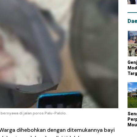
Dae
Genj
Mode
Targ
Mou
Lum
Nasi
bernyawa di jalan poros Palu-Palolo.
Sen
Perp
Mout
Warga dihebohkan dengan ditemukannya bayi
Kont
Biay