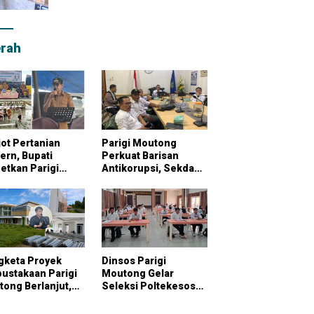
rah
ot Pertanian
Parigi Moutong
rn, Bupati
Perkuat Barisan
etkan Parigi
Antikorupsi, Sekda
tong Jadi
Pimpin Konsultasi
bung Pangan
Bersama KPK
onal
gketa Proyek
Dinsos Parigi
ustakaan Parigi
Moutong Gelar
ong Berlanjut,
Seleksi Poltekesos
raktor Klaim
Bandung, 20 Peserta
ai Pekerjaan
Ikut Ujian