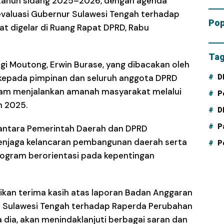
 tahun sidang 2025–2026, dengan agenda
Tam
evaluasi Gubernur Sulawesi Tengah terhadap
Dana
Pop
t digelar di Ruang Rapat DPRD, Rabu
Tag
gi Moutong, Erwin Burase, yang dibacakan oleh
 kepada pimpinan dan seluruh anggota DPRD
D
alam menjalankan amanah masyarakat melalui
P
 2025.
D
P
 antara Pemerintah Daerah dan DPRD
njaga kelancaran pembangunan daerah serta
P
rogram berorientasi pada kepentingan
ikan terima kasih atas laporan Badan Anggaran
ur Sulawesi Tengah terhadap Raperda Perubahan
 dia, akan menindaklanjuti berbagai saran dan