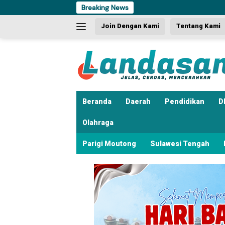
Langsung
Breaking News
Dua K
ke
Join Dengan Kami
Tentang Kami
konten
Beranda
Daerah
Pendidikan
D
Olahraga
Parigi Moutong
Sulawesi Tengah