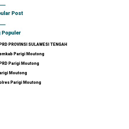
bahan dengan
 Pribadi
ular Post
 Populer
PRD PROVINSI SULAWESI TENGAH
emkab Parigi Moutong
PRD Parigi Moutong
arigi Moutong
olres Parigi Moutong