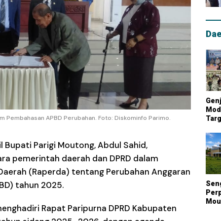
Dae
Genj
Mode
am Pembahasan APBD Perubahan. Foto: Diskominfo Parimo.
Targ
Mou
Lum
l Bupati Parigi Moutong, Abdul Sahid,
Nasi
ara pemerintah daerah dan DPRD dalam
aerah (Raperda) tentang Perubahan Anggaran
BD) tahun 2025.
Sen
Perp
Mout
menghadiri Rapat Paripurna DPRD Kabupaten
Kont
Biay