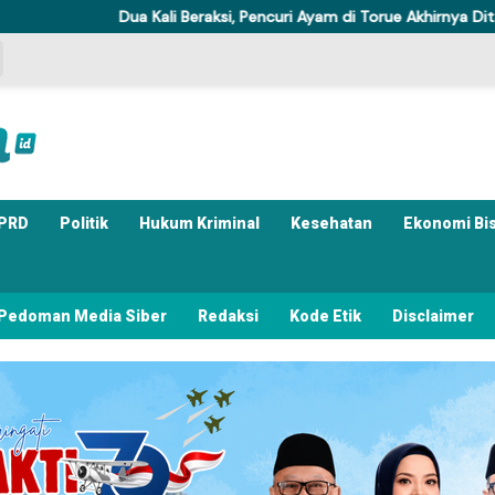
ali Beraksi, Pencuri Ayam di Torue Akhirnya Ditahan Polisi
K
PRD
Politik
Hukum Kriminal
Kesehatan
Ekonomi Bi
Pedoman Media Siber
Redaksi
Kode Etik
Disclaimer