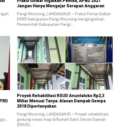
uat
Fraksi Golkar Ingatkan Pemda, APBD 2027
Jangan Hanya Mengejar Serapan Anggaran
engah
Parigi Moutong, LANDASAN.ID – Fraksi Partai Golkar
DPRD Kabupaten Parigi Moutong mengingatkan
Pemerintah Kabupaten Parigi…
Proyek Rehabilitasi RSUD Anuntaloko Rp2,3
DPRD
Miliar Menuai Tanya: Alasan Dampak Gempa
2018 Dipertanyakan
)
Parigi Moutong, LANDASAN.ID – Proyek rehabilitasi
iga…
gedung rawat inap di Rumah Sakit Umum Daerah
(RSUD)…