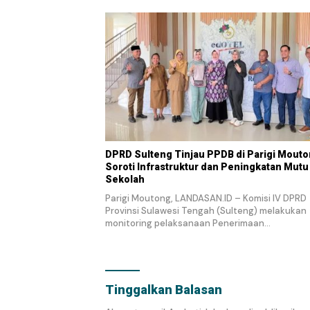
DPRD Sulteng Tinjau PPDB di Parigi Mouto
Soroti Infrastruktur dan Peningkatan Mutu
Sekolah
Parigi Moutong, LANDASAN.ID – Komisi IV DPRD
Provinsi Sulawesi Tengah (Sulteng) melakukan
monitoring pelaksanaan Penerimaan…
Tinggalkan Balasan