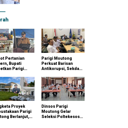
rah
ot Pertanian
Parigi Moutong
rn, Bupati
Perkuat Barisan
etkan Parigi
Antikorupsi, Sekda
tong Jadi
Pimpin Konsultasi
bung Pangan
Bersama KPK
onal
gketa Proyek
Dinsos Parigi
ustakaan Parigi
Moutong Gelar
ong Berlanjut,
Seleksi Poltekesos
raktor Klaim
Bandung, 20 Peserta
ai Pekerjaan
Ikut Ujian