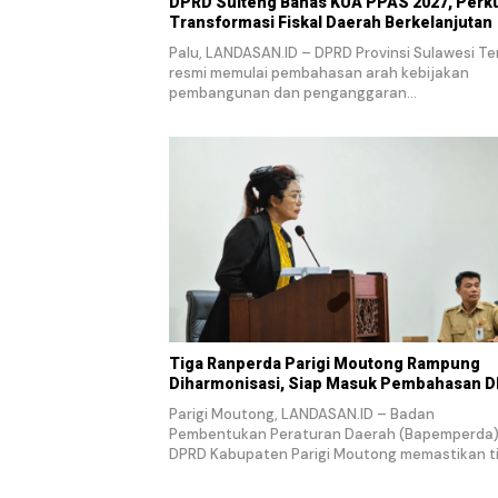
DPRD Sulteng Bahas KUA PPAS 2027, Perk
Transformasi Fiskal Daerah Berkelanjutan
Palu, LANDASAN.ID – DPRD Provinsi Sulawesi T
resmi memulai pembahasan arah kebijakan
pembangunan dan penganggaran…
Tiga Ranperda Parigi Moutong Rampung
Diharmonisasi, Siap Masuk Pembahasan 
Parigi Moutong, LANDASAN.ID – Badan
Pembentukan Peraturan Daerah (Bapemperda
DPRD Kabupaten Parigi Moutong memastikan t