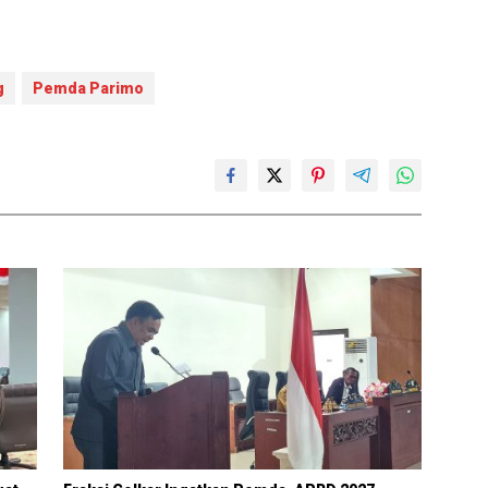
g
Pemda Parimo