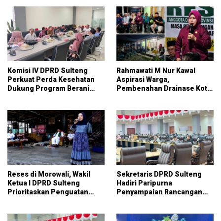
Komisi IV DPRD Sulteng
Rahmawati M Nur Kawal
Perkuat Perda Kesehatan
Aspirasi Warga,
Dukung Program Berani
Pembenahan Drainase Kota
Sehat
Parigi Jadi Prioritas
Reses di Morowali, Wakil
Sekretaris DPRD Sulteng
Ketua I DPRD Sulteng
Hadiri Paripurna
Prioritaskan Penguatan
Penyampaian Rancangan
UMKM dan Serap Aspirasi
KUA-PPAS APBD 2027
Warga