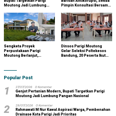
Bupati Targetkan Parigi
Barisan Antikorupsi, Sekda
Moutong Jadi Lumbung
Pimpin Konsultasi Bersama
Pangan Nasional
KPK
Sengketa Proyek
Dinsos Parigi Moutong
Perpustakaan Parigi
Gelar Seleksi Poltekesos
Moutong Berlanjut,
Bandung, 20 Peserta Ikut
Kontraktor Klaim Biayai
Ujian
Pekerjaan Tambahan
dengan Dana Pribadi
Popular Post
1
27/07/2026
0 Komentar
Genjot Pertanian Modern, Bupati Targetkan Parigi
Moutong Jadi Lumbung Pangan Nasional
2
29/07/2026
0 Komentar
Rahmawati M Nur Kawal Aspirasi Warga, Pembenahan
Drainase Kota Parigi Jadi Prioritas