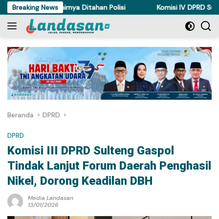
Langsung
m di Torue Akhirnya Ditahan Polisi
Breaking News
Komisi IV DPRD Sulteng P
ke
konten
Beranda
DPRD
DPRD
Komisi III DPRD Sulteng Gaspol
Tindak Lanjut Forum Daerah Penghasil
Nikel, Dorong Keadilan DBH
Media Landasan
13/01/2026