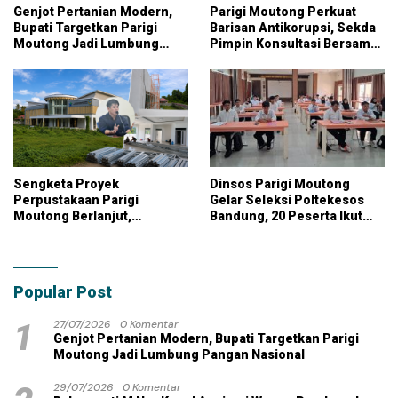
Genjot Pertanian Modern,
Parigi Moutong Perkuat
Bupati Targetkan Parigi
Barisan Antikorupsi, Sekda
Moutong Jadi Lumbung
Pimpin Konsultasi Bersama
Pangan Nasional
KPK
Sengketa Proyek
Dinsos Parigi Moutong
Perpustakaan Parigi
Gelar Seleksi Poltekesos
Moutong Berlanjut,
Bandung, 20 Peserta Ikut
Kontraktor Klaim Biayai
Ujian
Pekerjaan Tambahan
dengan Dana Pribadi
Popular Post
1
27/07/2026
0 Komentar
Genjot Pertanian Modern, Bupati Targetkan Parigi
Moutong Jadi Lumbung Pangan Nasional
29/07/2026
0 Komentar