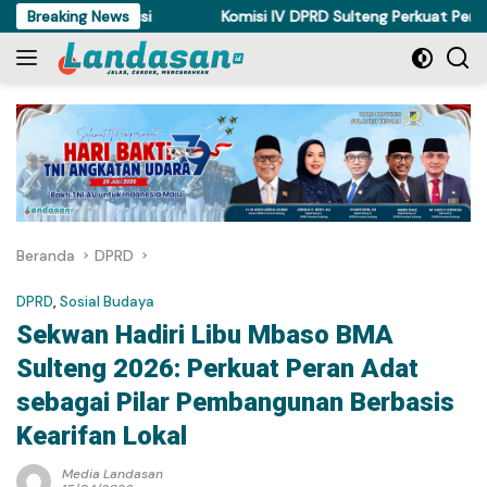
Langsung
 Ditahan Polisi
Breaking News
Komisi IV DPRD Sulteng Perkuat Perda Kes
ke
konten
Beranda
DPRD
DPRD
,
Sosial Budaya
Sekwan Hadiri Libu Mbaso BMA
Sulteng 2026: Perkuat Peran Adat
sebagai Pilar Pembangunan Berbasis
Kearifan Lokal
Media Landasan