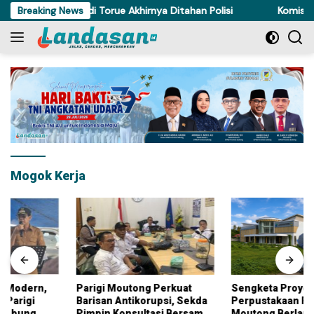
Langsung
, Pencuri Ayam di Torue Akhirnya Ditahan Polisi
Breaking News
Komisi IV D
ke
konten
Mogok Kerja
Parigi Moutong Perkuat
Sengketa Proyek
Barisan Antikorupsi, Sekda
Perpustakaan Parigi
Pimpin Konsultasi Bersama
Moutong Berlanjut,