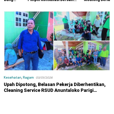
KPK
Kontraktor Klaim Biayai
Pekerjaan Tambahan
dengan Dana Pribadi
Kesehatan
,
Ragam
03/01/2026
Upah Dipotong, Belasan Pekerja Diberhentikan,
Cleaning Service RSUD Anuntaloko Parigi
Lakukan Mogok Kerja