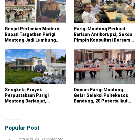
Genjot Pertanian Modern,
Parigi Moutong Perkuat
Bupati Targetkan Parigi
Barisan Antikorupsi, Sekda
Moutong Jadi Lumbung
Pimpin Konsultasi Bersama
Pangan Nasional
KPK
Sengketa Proyek
Dinsos Parigi Moutong
Perpustakaan Parigi
Gelar Seleksi Poltekesos
Moutong Berlanjut,
Bandung, 20 Peserta Ikut
Kontraktor Klaim Biayai
Ujian
Pekerjaan Tambahan
dengan Dana Pribadi
Popular Post
27/07/2026
0 Komentar