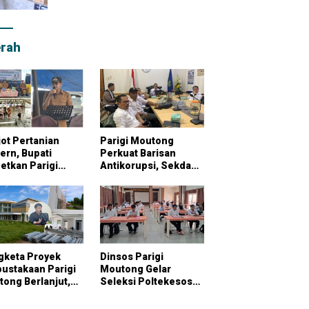
rah
ot Pertanian
Parigi Moutong
rn, Bupati
Perkuat Barisan
etkan Parigi
Antikorupsi, Sekda
tong Jadi
Pimpin Konsultasi
bung Pangan
Bersama KPK
onal
gketa Proyek
Dinsos Parigi
ustakaan Parigi
Moutong Gelar
ong Berlanjut,
Seleksi Poltekesos
raktor Klaim
Bandung, 20 Peserta
ai Pekerjaan
Ikut Ujian