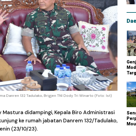
Dae
Genj
Mode
Targ
Mou
Lum
Nasi
 Danren 132 Tadulako, Brigjen TNI Dody Tri Winarto (Foto: Ist)
 Mastura didampingi, Kepala Biro Administrasi
Sen
Perp
kunjung ke rumah jabatan Danrem 132/Tadulako,
Mout
enin (23/10/23).
Kont
Biay