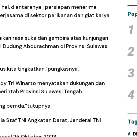
Tam
al, diantaranya ; persiapan menerima
Dana
Pop
kerjasama di sektor perikanan dan giat karya
1
kan rasa suka dan gembira atas kunjungan
NI Dudung Abdurachman di Provinsi Sulawesi
2
us kita tingkatkan,”pungkasnya.
3
Dody Tri Winarto menyatakan dukungan dan
4
intah Provinsi Sulawesi Tengah.
ung pemda,”tutupnya.
la Staf TNI Angkatan Darat, Jenderal TNI
Tag
D
anggal 25 Oktober 2023.