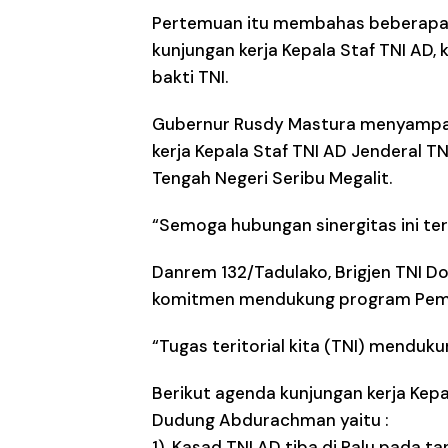
Pertemuan itu membahas beberapa h
kunjungan kerja Kepala Staf TNI AD, 
bakti TNI.
Gubernur Rusdy Mastura menyampai
kerja Kepala Staf TNI AD Jenderal T
Tengah Negeri Seribu Megalit.
“Semoga hubungan sinergitas ini ter
Danrem 132/Tadulako, Brigjen TNI 
komitmen mendukung program Pemer
“Tugas teritorial kita (TNI) menduk
Berikut agenda kunjungan kerja Kepa
Dudung Abdurachman yaitu :
1). Kasad TNI AD tiba di Palu pada t