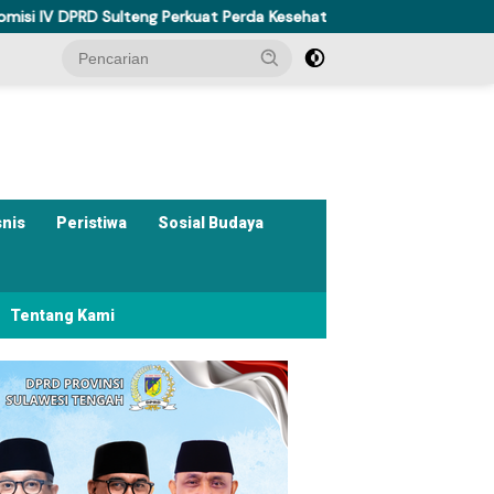
ulteng Perkuat Perda Kesehatan Dukung Program Berani Sehat
snis
Peristiwa
Sosial Budaya
Tentang Kami