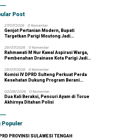
bahan dengan
 Pribadi
ular Post
27/07/2026
0 Komentar
Genjot Pertanian Modern, Bupati
Targetkan Parigi Moutong Jadi
Lumbung Pangan Nasional
29/07/2026
0 Komentar
Rahmawati M Nur Kawal Aspirasi Warga,
Pembenahan Drainase Kota Parigi Jadi
Prioritas
29/07/2026
0 Komentar
Komisi IV DPRD Sulteng Perkuat Perda
Kesehatan Dukung Program Berani
Sehat
02/08/2026
0 Komentar
Dua Kali Beraksi, Pencuri Ayam di Torue
Akhirnya Ditahan Polisi
 Populer
PRD PROVINSI SULAWESI TENGAH