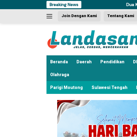
Langsung
Breaking News
Dua Kali Beraksi, Pen
ke
Join Dengan Kami
Tentang Kami
konten
Beranda
Daerah
Pendidikan
D
Olahraga
Parigi Moutong
Sulawesi Tengah