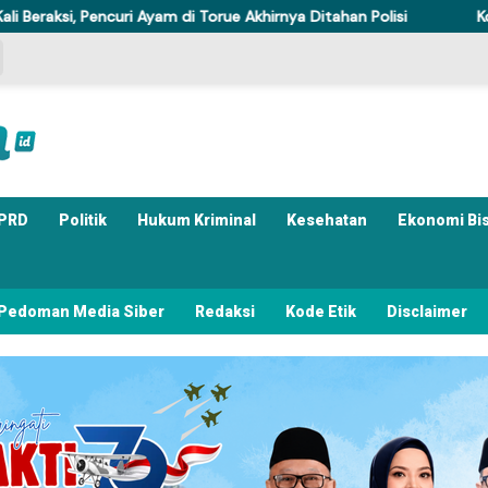
curi Ayam di Torue Akhirnya Ditahan Polisi
Komisi IV DPRD S
PRD
Politik
Hukum Kriminal
Kesehatan
Ekonomi Bi
Pedoman Media Siber
Redaksi
Kode Etik
Disclaimer