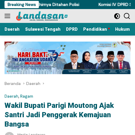
Langsung
di Torue Akhirnya Ditahan Polisi
Breaking News
Komisi IV DPRD Sulteng Pe
ke
konten
Daerah
Sulawesi Tengah
DPRD
Pendidikan
Hukum Kr
Beranda
Daerah
Daerah
,
Ragam
Wakil Bupati Parigi Moutong Ajak
Santri Jadi Penggerak Kemajuan
Bangsa
Media Landasan