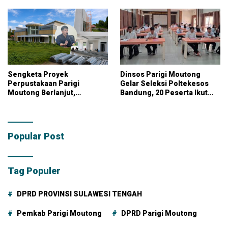
Pangan Nasional
KPK
Sengketa Proyek
Dinsos Parigi Moutong
Perpustakaan Parigi
Gelar Seleksi Poltekesos
Moutong Berlanjut,
Bandung, 20 Peserta Ikut
Kontraktor Klaim Biayai
Ujian
Pekerjaan Tambahan
dengan Dana Pribadi
Popular Post
Tag Populer
DPRD PROVINSI SULAWESI TENGAH
Pemkab Parigi Moutong
DPRD Parigi Moutong