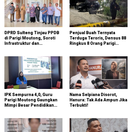
DPRD Sulteng Tinjau PPDB
Penjual Buah Ternyata
di Parigi Moutong, Soroti
Terduga Teroris, Densus 88
Infrastruktur dan
Ringkus 8 Orang Parigi
Peningkatan Mutu Sekolah
Moutong dan Poso
IPK Sempurna 4,0, Guru
Nama Selpiana Disorot,
Parigi Moutong Gaungkan
Hanura: Tak Ada Ampun Jika
Mimpi Besar Pendidikan
Terbukti!
hingga Doktoral