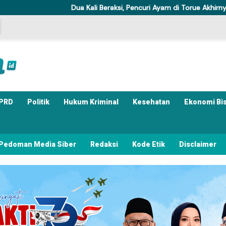
Dua Kali Beraksi, Pencuri Ayam di Torue Akhirnya Ditahan P
PRD
Politik
Hukum Kriminal
Kesehatan
Ekonomi Bi
Pedoman Media Siber
Redaksi
Kode Etik
Disclaimer