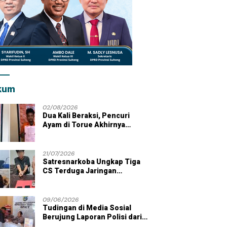
kum
02/08/2026
Dua Kali Beraksi, Pencuri
Ayam di Torue Akhirnya
Ditahan Polisi
21/07/2026
Satresnarkoba Ungkap Tiga
CS Terduga Jaringan
i Lobu Mandiri Terima
ERB 2026 Resmi Dilepas,
B
Peredaran Sabu di Wilayah
an Bibit Jagung dari LMP
Sulawesi Tengah Perkuat
R
Parigi Moutong
gi Moutong
Kehadiran Negara di Wilayah
B
09/06/2026
Kepulauan
S
Tudingan di Media Sosial
Berujung Laporan Polisi dari
Kades Tolai