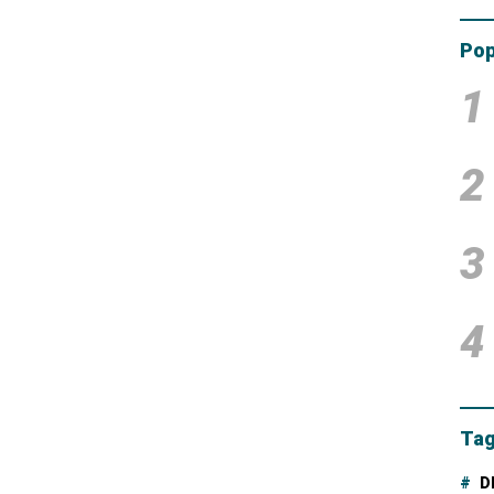
Tam
Dana
Pop
1
2
3
4
Tag
D