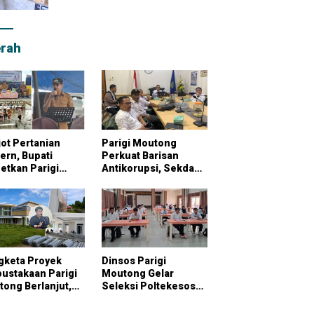
rah
ot Pertanian
Parigi Moutong
rn, Bupati
Perkuat Barisan
etkan Parigi
Antikorupsi, Sekda
tong Jadi
Pimpin Konsultasi
bung Pangan
Bersama KPK
onal
gketa Proyek
Dinsos Parigi
ustakaan Parigi
Moutong Gelar
ong Berlanjut,
Seleksi Poltekesos
raktor Klaim
Bandung, 20 Peserta
ai Pekerjaan
Ikut Ujian