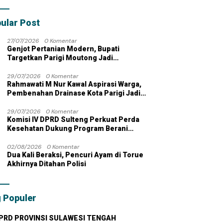
bahan dengan
 Pribadi
ular Post
27/07/2026
0 Komentar
Genjot Pertanian Modern, Bupati
Targetkan Parigi Moutong Jadi
Lumbung Pangan Nasional
29/07/2026
0 Komentar
Rahmawati M Nur Kawal Aspirasi Warga,
Pembenahan Drainase Kota Parigi Jadi
Prioritas
29/07/2026
0 Komentar
Komisi IV DPRD Sulteng Perkuat Perda
Kesehatan Dukung Program Berani
Sehat
02/08/2026
0 Komentar
Dua Kali Beraksi, Pencuri Ayam di Torue
Akhirnya Ditahan Polisi
 Populer
PRD PROVINSI SULAWESI TENGAH