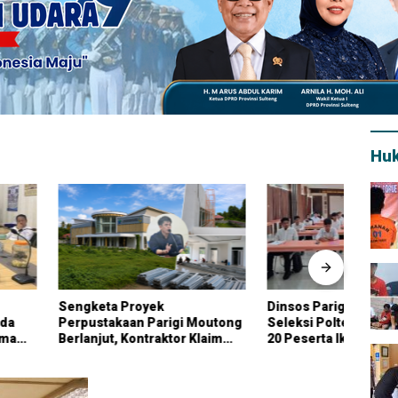
Hu
a Proyek
Dinsos Parigi Moutong Gelar
Petan
akaan Parigi Moutong
Seleksi Poltekesos Bandung,
Bantu
t, Kontraktor Klaim
20 Peserta Ikut Ujian
Pari
Pekerjaan Tambahan
Dana Pribadi