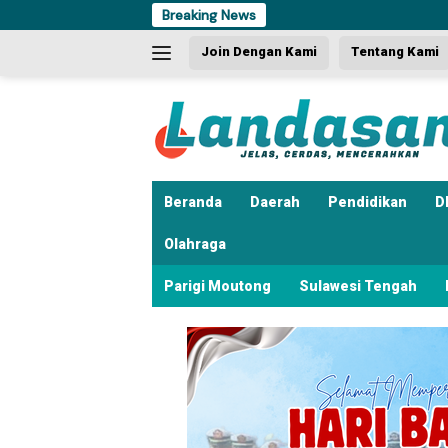
Langsung
Breaking News
ke
Join Dengan Kami
Tentang Kami
konten
Beranda
Daerah
Pendidikan
D
Olahraga
Parigi Moutong
Sulawesi Tengah