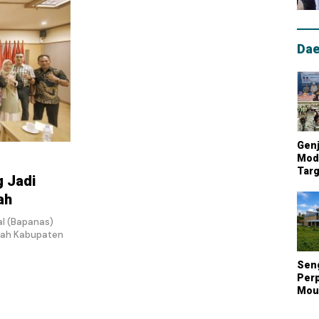
Dae
Genj
Mode
Targ
 Jadi
Mou
Lum
ah
Nasi
l (Bapanas)
tah Kabupaten
Sen
Perp
Mout
Kont
Biay