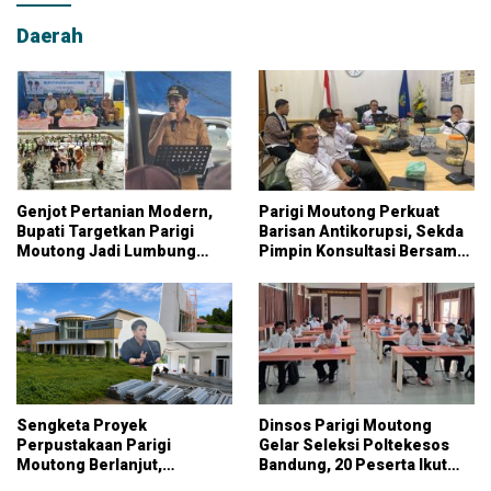
Daerah
Genjot Pertanian Modern,
Parigi Moutong Perkuat
Bupati Targetkan Parigi
Barisan Antikorupsi, Sekda
Moutong Jadi Lumbung
Pimpin Konsultasi Bersama
Pangan Nasional
KPK
Sengketa Proyek
Dinsos Parigi Moutong
Perpustakaan Parigi
Gelar Seleksi Poltekesos
Moutong Berlanjut,
Bandung, 20 Peserta Ikut
Kontraktor Klaim Biayai
Ujian