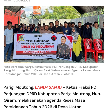
25/04/2026
Foto Bersama Warga, Ketua Fraksi PDI Perjuangan DPRD Kabupaten
Parigi Moutong, Nurul Qiram, Saat Melaksanakan Agenda Reses Masa
Persidangan Tahun 2026 di Desa Ulatan. /Foto: IST
Parigi Moutong
,
LANDASAN.ID
– Ketua Fraksi PDI
Perjuangan DPRD Kabupaten Parigi Moutong,
Nurul
Qiram
, melaksanakan agenda Reses Masa
Persidangan Tahun 2026 di Desa Ulatan,