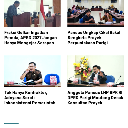
Fraksi Golkar Ingatkan
Pansus Ungkap Cikal Bakal
Pemda, APBD 2027 Jangan
Sengketa Proyek
Hanya Mengejar Serapan
Perpustakaan Parigi
Anggaran
Moutong, Ketidakhadiran
PPK Jadi Sorotan
Tak Hanya Kontraktor,
Anggota Pansus LHP BPK RI
Adnyana Soroti
DPRD Parigi Moutong Desak
Inkonsistensi Pemerintah
Konsultan Proyek
dalam Audit Proyek
Perpustakaan Diusut
Perpustakaan