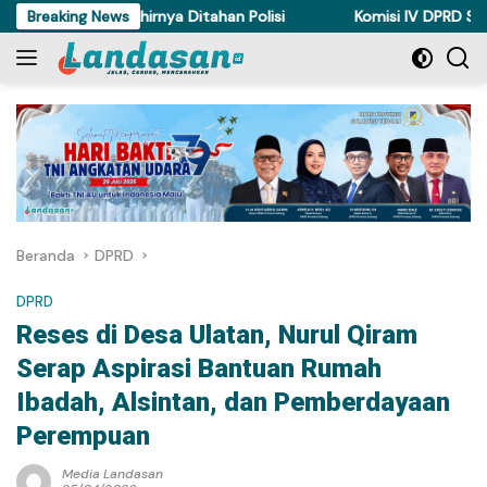
Langsung
m di Torue Akhirnya Ditahan Polisi
Breaking News
Komisi IV DPRD Sulteng 
ke
konten
Beranda
DPRD
DPRD
Reses di Desa Ulatan, Nurul Qiram
Serap Aspirasi Bantuan Rumah
Ibadah, Alsintan, dan Pemberdayaan
Perempuan
Media Landasan