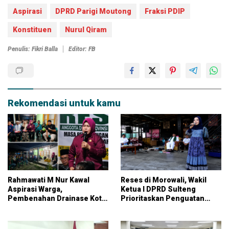
Aspirasi
DPRD Parigi Moutong
Fraksi PDIP
Konstituen
Nurul Qiram
Penulis: Fikri Balla
Editor: FB
Rekomendasi untuk kamu
Rahmawati M Nur Kawal
Reses di Morowali, Wakil
Aspirasi Warga,
Ketua I DPRD Sulteng
Pembenahan Drainase Kota
Prioritaskan Penguatan
Parigi Jadi Prioritas
UMKM dan Serap Aspirasi
Warga