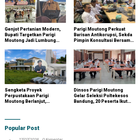
Genjot Pertanian Modern,
Parigi Moutong Perkuat
Bupati Targetkan Parigi
Barisan Antikorupsi, Sekda
Moutong Jadi Lumbung
Pimpin Konsultasi Bersama
Pangan Nasional
KPK
Sengketa Proyek
Dinsos Parigi Moutong
Perpustakaan Parigi
Gelar Seleksi Poltekesos
Moutong Berlanjut,
Bandung, 20 Peserta Ikut
Kontraktor Klaim Biayai
Ujian
Pekerjaan Tambahan
dengan Dana Pribadi
Popular Post
27/07/2026
0 Komentar