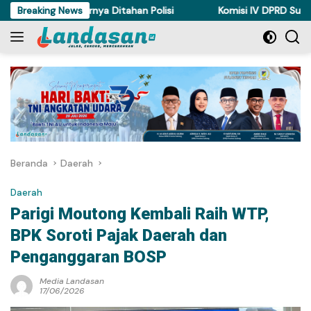
Langsung
Torue Akhirnya Ditahan Polisi
Breaking News
Komisi IV DPRD Sulteng Perk
ke
konten
Beranda
Daerah
Daerah
Parigi Moutong Kembali Raih WTP,
BPK Soroti Pajak Daerah dan
Penganggaran BOSP
Media Landasan
17/06/2026