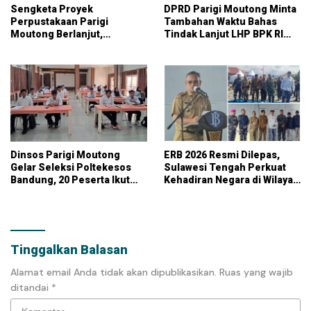
Sengketa Proyek
DPRD Parigi Moutong Minta
Perpustakaan Parigi
Tambahan Waktu Bahas
Moutong Berlanjut,
Tindak Lanjut LHP BPK RI
Kontraktor Klaim Biayai
atas LKPD 2025
Pekerjaan Tambahan
dengan Dana Pribadi
Dinsos Parigi Moutong
ERB 2026 Resmi Dilepas,
Gelar Seleksi Poltekesos
Sulawesi Tengah Perkuat
Bandung, 20 Peserta Ikut
Kehadiran Negara di Wilayah
Ujian
Kepulauan
Tinggalkan Balasan
Alamat email Anda tidak akan dipublikasikan.
Ruas yang wajib
ditandai
*