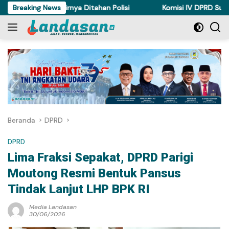
Langsung
 Torue Akhirnya Ditahan Polisi
Breaking News
Komisi IV DPRD Sulteng Per
ke
konten
Beranda
DPRD
DPRD
Lima Fraksi Sepakat, DPRD Parigi
Moutong Resmi Bentuk Pansus
Tindak Lanjut LHP BPK RI
Media Landasan
30/06/2026