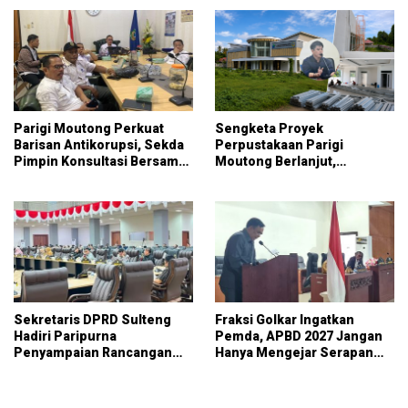
Parigi Moutong Perkuat
Sengketa Proyek
Barisan Antikorupsi, Sekda
Perpustakaan Parigi
Pimpin Konsultasi Bersama
Moutong Berlanjut,
KPK
Kontraktor Klaim Biayai
Pekerjaan Tambahan
dengan Dana Pribadi
Sekretaris DPRD Sulteng
Fraksi Golkar Ingatkan
Hadiri Paripurna
Pemda, APBD 2027 Jangan
Penyampaian Rancangan
Hanya Mengejar Serapan
KUA-PPAS APBD 2027
Anggaran