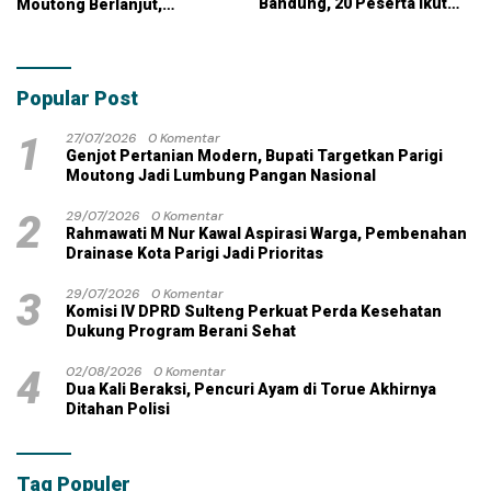
Bandung, 20 Peserta Ikut
Moutong Berlanjut,
Ujian
Kontraktor Klaim Biayai
Pekerjaan Tambahan
dengan Dana Pribadi
Popular Post
1
27/07/2026
0 Komentar
Genjot Pertanian Modern, Bupati Targetkan Parigi
Moutong Jadi Lumbung Pangan Nasional
2
29/07/2026
0 Komentar
Rahmawati M Nur Kawal Aspirasi Warga, Pembenahan
Drainase Kota Parigi Jadi Prioritas
3
29/07/2026
0 Komentar
Komisi IV DPRD Sulteng Perkuat Perda Kesehatan
Dukung Program Berani Sehat
4
02/08/2026
0 Komentar
Dua Kali Beraksi, Pencuri Ayam di Torue Akhirnya
Ditahan Polisi
Tag Populer