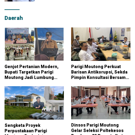
Daerah
Genjot Pertanian Modern,
Parigi Moutong Perkuat
Bupati Targetkan Parigi
Barisan Antikorupsi, Sekda
Moutong Jadi Lumbung
Pimpin Konsultasi Bersama
Pangan Nasional
KPK
Dinsos Parigi Moutong
Sengketa Proyek
Gelar Seleksi Poltekesos
Perpustakaan Parigi