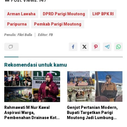
Arman Lawaha
DPRD Parigi Moutong
LHP BPK RI
Paripurna
Pemkab Parigi Moutong
Penulis: Fikri Balla
Editor: FB
Rekomendasi untuk kamu
Rahmawati M Nur Kawal
Genjot Pertanian Modern,
Aspirasi Warga,
Bupati Targetkan Parigi
Pembenahan Drainase Kota
Moutong Jadi Lumbung
Parigi Jadi Prioritas
Pangan Nasional