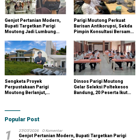
Genjot Pertanian Modern,
Parigi Moutong Perkuat
Bupati Targetkan Parigi
Barisan Antikorupsi, Sekda
Moutong Jadi Lumbung
Pimpin Konsultasi Bersama
Pangan Nasional
KPK
Sengketa Proyek
Dinsos Parigi Moutong
Perpustakaan Parigi
Gelar Seleksi Poltekesos
Moutong Berlanjut,
Bandung, 20 Peserta Ikut
Kontraktor Klaim Biayai
Ujian
Pekerjaan Tambahan
dengan Dana Pribadi
Popular Post
1
27/07/2026
0 Komentar
Genjot Pertanian Modern, Bupati Targetkan Parigi