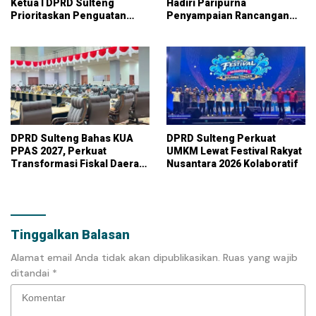
Ketua I DPRD Sulteng
Hadiri Paripurna
Prioritaskan Penguatan
Penyampaian Rancangan
UMKM dan Serap Aspirasi
KUA-PPAS APBD 2027
Warga
DPRD Sulteng Bahas KUA
DPRD Sulteng Perkuat
PPAS 2027, Perkuat
UMKM Lewat Festival Rakyat
Transformasi Fiskal Daerah
Nusantara 2026 Kolaboratif
Berkelanjutan
Tinggalkan Balasan
Alamat email Anda tidak akan dipublikasikan.
Ruas yang wajib
ditandai
*