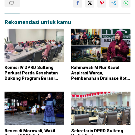
Rekomendasi untuk kamu
Komisi IV DPRD Sulteng
Rahmawati M Nur Kawal
Perkuat Perda Kesehatan
Aspirasi Warga,
Dukung Program Berani
Pembenahan Drainase Kota
Sehat
Parigi Jadi Prioritas
Reses di Morowali, Wakil
Sekretaris DPRD Sulteng