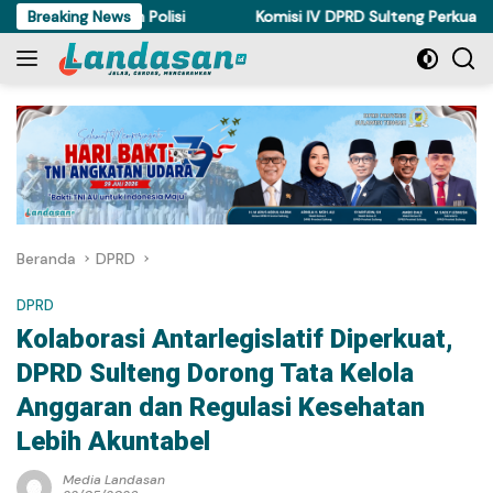
Langsung
nya Ditahan Polisi
Breaking News
Komisi IV DPRD Sulteng Perkuat Perda K
ke
konten
Beranda
DPRD
DPRD
Kolaborasi Antarlegislatif Diperkuat,
DPRD Sulteng Dorong Tata Kelola
Anggaran dan Regulasi Kesehatan
Lebih Akuntabel
Media Landasan