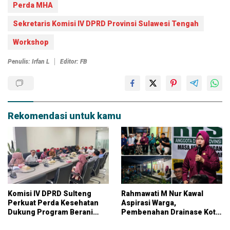
Perda MHA
Sekretaris Komisi IV DPRD Provinsi Sulawesi Tengah
Workshop
Penulis: Irfan L
Editor: FB
Rekomendasi untuk kamu
Komisi IV DPRD Sulteng
Rahmawati M Nur Kawal
Perkuat Perda Kesehatan
Aspirasi Warga,
Dukung Program Berani
Pembenahan Drainase Kota
Sehat
Parigi Jadi Prioritas