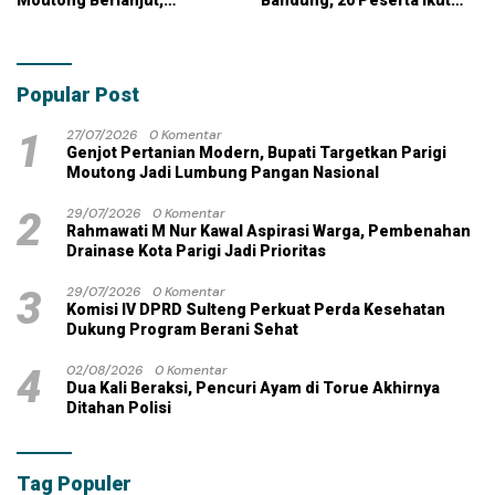
Moutong Berlanjut,
Bandung, 20 Peserta Ikut
Kontraktor Klaim Biayai
Ujian
Pekerjaan Tambahan
dengan Dana Pribadi
Popular Post
1
27/07/2026
0 Komentar
Genjot Pertanian Modern, Bupati Targetkan Parigi
Moutong Jadi Lumbung Pangan Nasional
2
29/07/2026
0 Komentar
Rahmawati M Nur Kawal Aspirasi Warga, Pembenahan
Drainase Kota Parigi Jadi Prioritas
3
29/07/2026
0 Komentar
Komisi IV DPRD Sulteng Perkuat Perda Kesehatan
Dukung Program Berani Sehat
4
02/08/2026
0 Komentar
Dua Kali Beraksi, Pencuri Ayam di Torue Akhirnya
Ditahan Polisi
Tag Populer