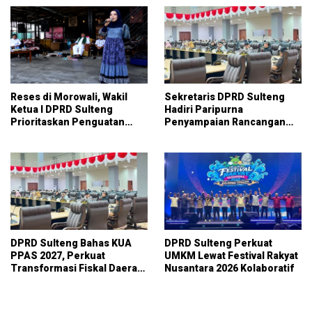
Reses di Morowali, Wakil
Sekretaris DPRD Sulteng
Ketua I DPRD Sulteng
Hadiri Paripurna
Prioritaskan Penguatan
Penyampaian Rancangan
UMKM dan Serap Aspirasi
KUA-PPAS APBD 2027
Warga
DPRD Sulteng Bahas KUA
DPRD Sulteng Perkuat
PPAS 2027, Perkuat
UMKM Lewat Festival Rakyat
Transformasi Fiskal Daerah
Nusantara 2026 Kolaboratif
Berkelanjutan