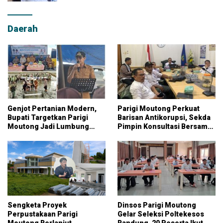
Daerah
Genjot Pertanian Modern,
Parigi Moutong Perkuat
Bupati Targetkan Parigi
Barisan Antikorupsi, Sekda
Moutong Jadi Lumbung
Pimpin Konsultasi Bersama
Pangan Nasional
KPK
Sengketa Proyek
Dinsos Parigi Moutong
Perpustakaan Parigi
Gelar Seleksi Poltekesos