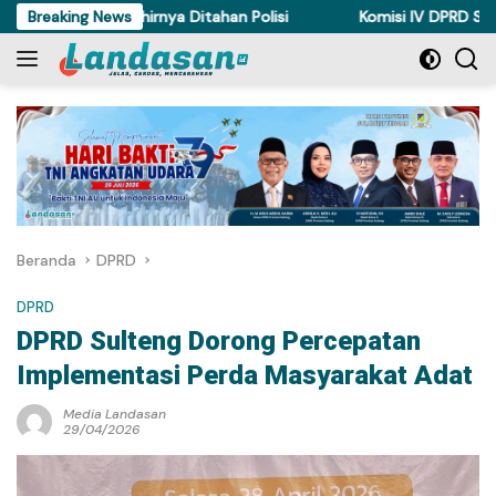
Langsung
di Torue Akhirnya Ditahan Polisi
Breaking News
Komisi IV DPRD Sulteng Pe
ke
konten
Beranda
DPRD
DPRD
DPRD Sulteng Dorong Percepatan
Implementasi Perda Masyarakat Adat
Media Landasan
29/04/2026