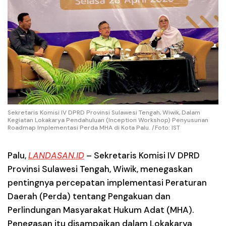
Sekretaris Komisi IV DPRD Provinsi Sulawesi Tengah, Wiwik, Dalam
Kegiatan Lokakarya Pendahuluan (Inception Workshop) Penyusunan
Roadmap Implementasi Perda MHA di Kota Palu. /Foto: IST
Palu,
LANDASAN.ID
– Sekretaris Komisi IV DPRD
Provinsi Sulawesi Tengah, Wiwik, menegaskan
pentingnya percepatan implementasi Peraturan
Daerah (Perda) tentang Pengakuan dan
Perlindungan Masyarakat Hukum Adat (MHA).
Penegasan itu disampaikan dalam Lokakarya